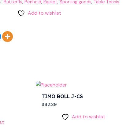
s:
Butterfly
,
Penhold
,
Racket
,
Sporting goods
,
Table Tennis
Add to wishlist
TIMO BOLL J-CS
$
42.39
Add to wishlist
st