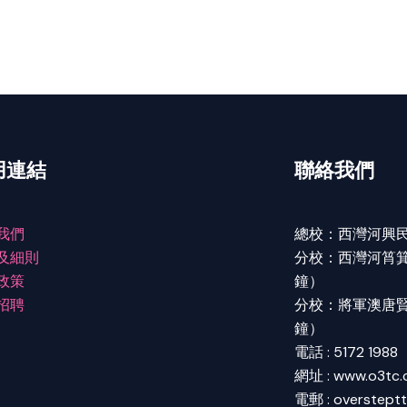
用連結
聯絡我們
我們
總校：西灣河興民
及細則
分校：西灣河筲箕灣
政策
鐘）
招聘
分校：將軍澳唐賢街
鐘）
電話 : 5172 1988
網址 : www.o3tc
電郵 : overstept