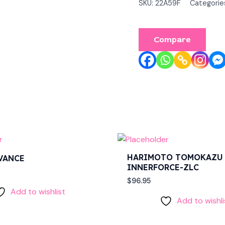
SKU:
22A59F
Categorie
Compare
HARIMOTO TOMOKAZU
VANCE
INNERFORCE-ZLC
$
96.95
Add to wishlist
Add to wishli