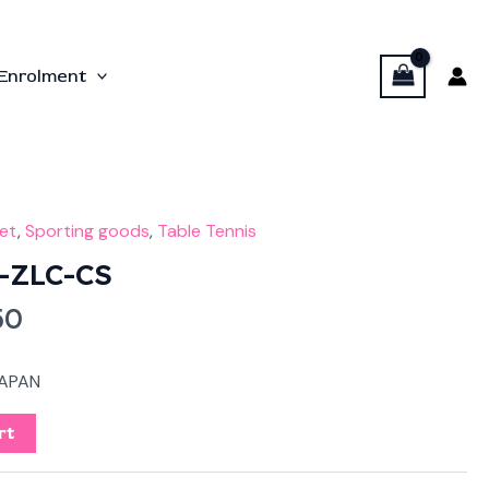
Enrolment
al
Current
et
,
Sporting goods
,
Table Tennis
price
-ZLC-CS
is:
50
0.
$625.50.
APAN
rt