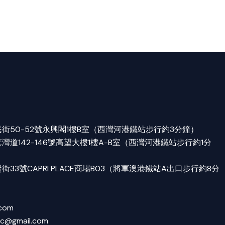
街50-52號永興閣1樓B室（西灣河港鐵站步行約3分鐘）
道142-146號高望大樓1樓A-B室（西灣河港鐵站步行約1分
33號CAPRI PLACE商場B03（將軍澳港鐵站A出口步行約8分
.com
tc@gmail.com