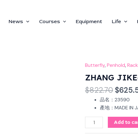
News
Courses
Equipment
Life
Origin
Butterfly
,
Penhold
,
Rack
ZHANG
price
JIKE-
ZHANG JIKE
was:
ZLC-
$
822.70
$
625.
$822.7
CS
quantity
品名：23590
產地：MADE IN J
Add to ca