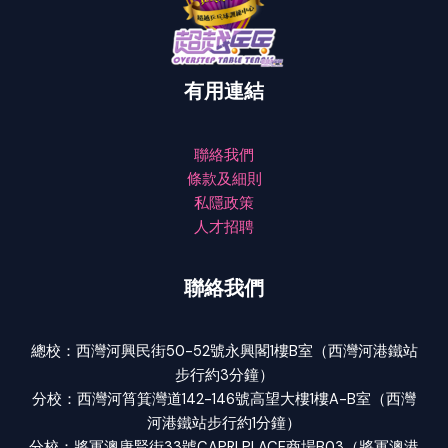
有用連結
聯絡我們
條款及細則
私隱政策
人才招聘
聯絡我們
總校：西灣河興民街50-52號永興閣1樓B室（西灣河港鐵站
步行約3分鐘）
分校：西灣河筲箕灣道142-146號高望大樓1樓A-B室（西灣
河港鐵站步行約1分鐘）
分校：將軍澳唐賢街33號CAPRI PLACE商場B03（將軍澳港