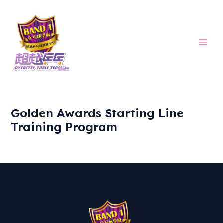
Skip
Main
to
Men
content
Golden Awards Starting Line
Training Program