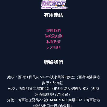
有用連結
聯絡我們
條款及細則
私隱政策
人才招聘
聯絡我們
總校：西灣河興民街50-52號永興閣1樓B室（西灣河港鐵站
步行約3分鐘）
分校：西灣河筲箕灣道142-146號高望大樓1樓A-B室（西灣
河港鐵站步行約1分鐘）
分校：將軍澳唐賢街33號CAPRI PLACE商場B03（將軍澳港
鐵站A出口步行約8分鐘）