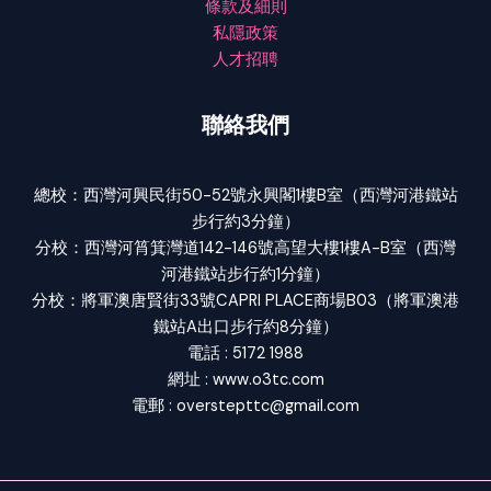
條款及細則
私隱政策
人才招聘
聯絡我們
總校：西灣河興民街50-52號永興閣1樓B室（西灣河港鐵站
步行約3分鐘）
分校：西灣河筲箕灣道142-146號高望大樓1樓A-B室（西灣
河港鐵站步行約1分鐘）
分校：將軍澳唐賢街33號CAPRI PLACE商場B03（將軍澳港
鐵站A出口步行約8分鐘）
電話 : 5172 1988
網址 : www.o3tc.com
電郵 : overstepttc@gmail.com