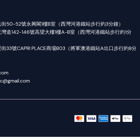
街50-52號永興閣1樓B室（西灣河港鐵站步行約3分鐘）
道142-146號高望大樓1樓A-B室（西灣河港鐵站步行約1分
33號CAPRI PLACE商場B03（將軍澳港鐵站A出口步行約8分
.com
tc@gmail.com