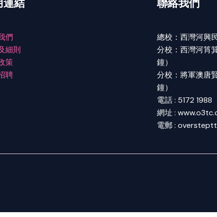
用連結
聯絡我們
我們
總校：西灣河興民
及細則
分校：西灣河筲箕灣
政策
鐘）
招聘
分校：將軍澳唐賢街
鐘）
電話 : 5172 1988
網址 : www.o3tc
電郵 : overstept