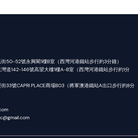
街50-52號永興閣1樓B室（西灣河港鐵站步行約3分鐘）
道142-146號高望大樓1樓A-B室（西灣河港鐵站步行約1分
33號CAPRI PLACE商場B03（將軍澳港鐵站A出口步行約8分
.com
tc@gmail.com