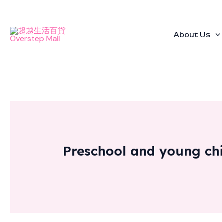
Skip
to
content
About Us
Preschool and young chi