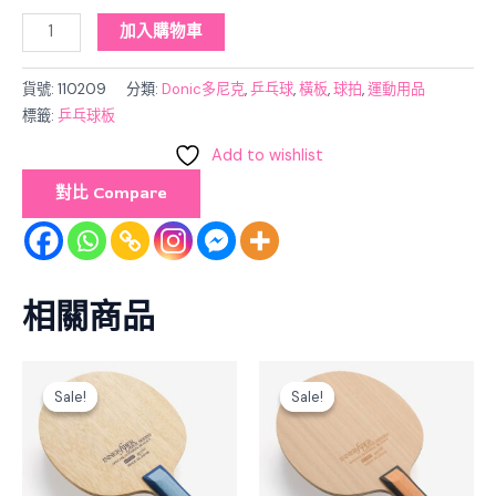
加入購物車
貨號:
110209
分類:
Donic多尼克
,
乒乓球
,
橫板
,
球拍
,
運動用品
標籤:
乒乓球板
Add to wishlist
對比 Compare
相關商品
Original
Current
Original
Current
price
price
price
price
Sale!
Sale!
Sale!
Sale!
was:
is:
was:
is:
$1,570.00.
$1,413.00.
$1,650.00.
$1,485.00.