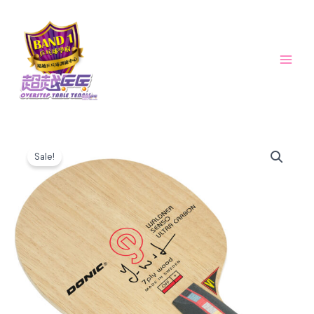
Skip
Main
to
Men
content
Original
Current
Waldner
price
price
Sale!
senso
was:
is:
ultra
$625.00.
$500.00.
carbon
乒
乓
球
板
數
量