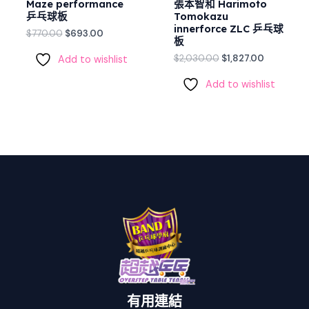
Maze performance
張本智和 Harimoto
乒乓球板
Tomokazu
innerforce ZLC 乒乓球
$
770.00
$
693.00
板
$
2,030.00
$
1,827.00
Add to wishlist
Add to wishlist
有用連結