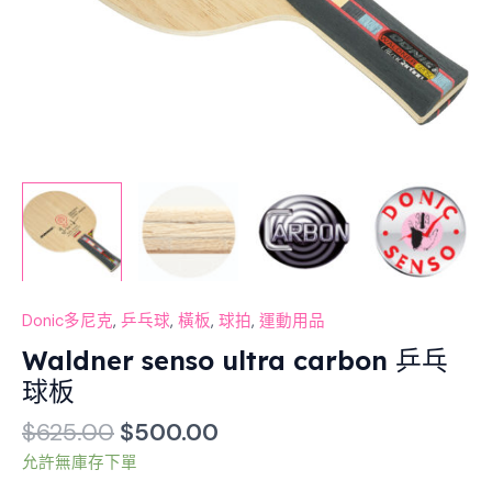
Donic多尼克
,
乒乓球
,
橫板
,
球拍
,
運動用品
Waldner senso ultra carbon 乒乓
球板
$
625.00
$
500.00
允許無庫存下單