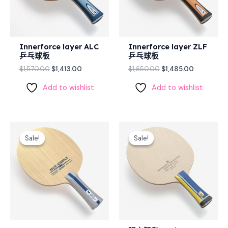
Innerforce layer ALC
Innerforce layer ZLF
乒乓球板
乒乓球板
$
1,570.00
$
1,413.00
$
1,650.00
$
1,485.00
Add to wishlist
Add to wishlist
Original
Current
Original
Current
price
price
price
price
Sale!
Sale!
Sale!
Sale!
was:
is:
was:
is:
$770.00.
$693.00.
$2,030.00.
$1,827.00.