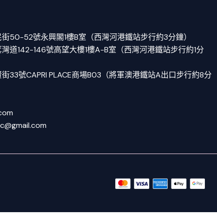
街50-52號永興閣1樓B室（西灣河港鐵站步行約3分鐘）
道142-146號高望大樓1樓A-B室（西灣河港鐵站步行約1分
33號CAPRI PLACE商場B03（將軍澳港鐵站A出口步行約8分
.com
tc@gmail.com