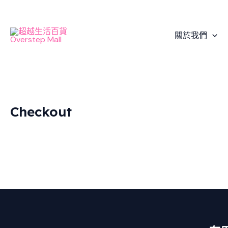
Skip
to
content
關於我們
Checkout