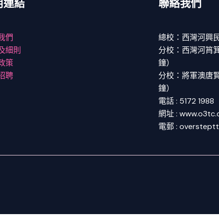
用連結
聯絡我們
我們
總校：西灣河興民
及細則
分校：西灣河筲箕灣
政策
鐘）
招聘
分校：將軍澳唐賢街
鐘）
電話 : 5172 1988
網址 : www.o3tc
電郵 : overstept