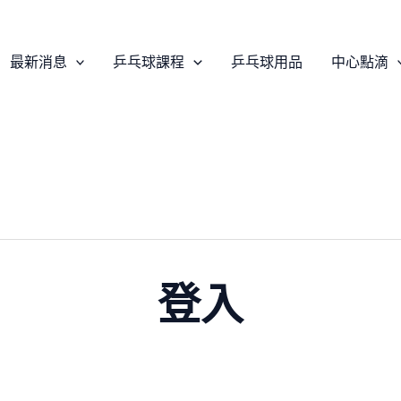
必
必
填
填
最新消息
乒乓球課程
乒乓球用品
中心點滴
登入