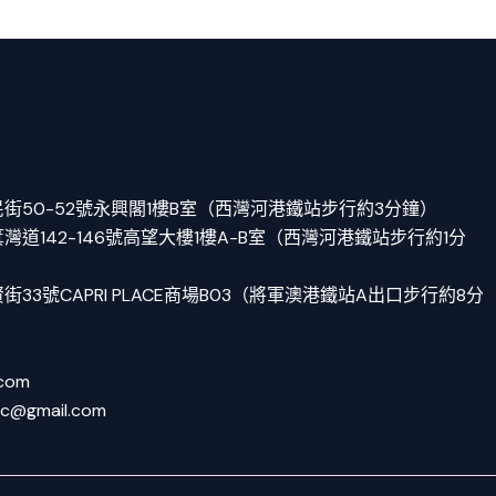
街50-52號永興閣1樓B室（西灣河港鐵站步行約3分鐘）
道142-146號高望大樓1樓A-B室（西灣河港鐵站步行約1分
33號CAPRI PLACE商場B03（將軍澳港鐵站A出口步行約8分
.com
tc@gmail.com