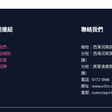
用連結
聯絡我們
我們
總校：西灣河興民
及細則
分校：西灣河筲箕灣
政策
鐘）
招聘
分校：將軍澳唐賢街
鐘）
電話 : 5172 1988
網址 : www.o3tc
電郵 : overstept