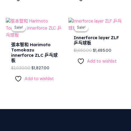
Original
Current
Original
Current
price
price
price
price
Sale!
Sale!
Sale!
Sale!
was:
is:
was:
is:
$2,030.00.
$1,827.00.
$1,650.00.
$1,485.00.
Innerforce layer ZLF
乒乓球板
張本智和 Harimoto
Tomokazu
$
1,650.00
$
1,485.00
innerforce ZLC 乒乓球
板
Add to wishlist
$
2,030.00
$
1,827.00
Add to wishlist