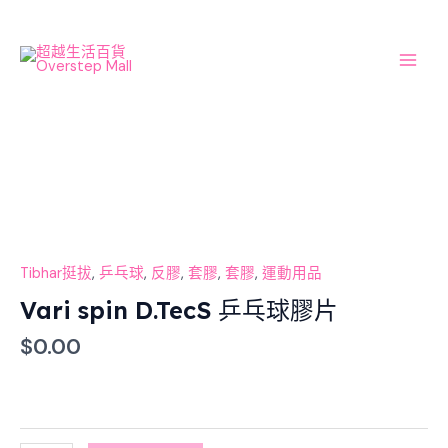
Skip
Main
to
Men
content
Vari
spin
D.TecS
乒
乓
球
Tibhar挺拔
,
乒乓球
,
反膠
,
套膠
,
套膠
,
運動用品
膠
Vari spin D.TecS 乒乓球膠片
片
$
0.00
數
量