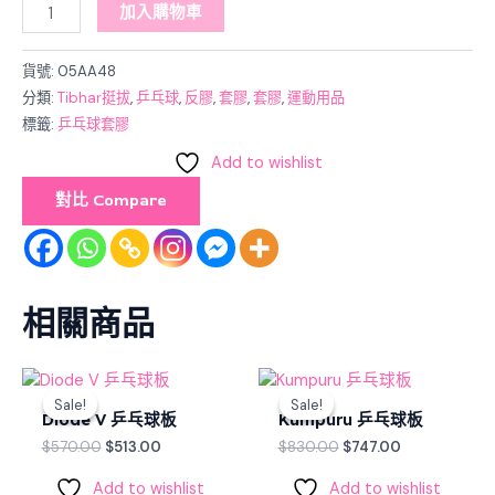
加入購物車
貨號:
05AA48
分類:
Tibhar挺拔
,
乒乓球
,
反膠
,
套膠
,
套膠
,
運動用品
標籤:
乒乓球套膠
Add to wishlist
對比 Compare
相關商品
Original
Current
Original
Current
price
price
price
price
Sale!
Sale!
Sale!
Sale!
was:
is:
was:
is:
Diode V 乒乓球板
Kumpuru 乒乓球板
$570.00.
$513.00.
$830.00.
$747.00.
$
570.00
$
513.00
$
830.00
$
747.00
Add to wishlist
Add to wishlist