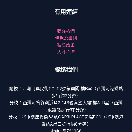
有用連結
聯絡我們
條款及細則
私隱政策
人才招聘
聯絡我們
總校：西灣河興民街50-52號永興閣1樓B室（西灣河港鐵站
步行約3分鐘）
分校：西灣河筲箕灣道142-146號高望大樓1樓A-B室（西灣
河港鐵站步行約1分鐘）
分校：將軍澳唐賢街33號CAPRI PLACE商場B03（將軍澳港
鐵站A出口步行約8分鐘）
電話 : 5172 1988