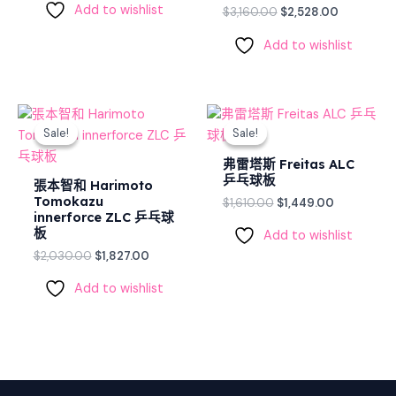
Add to wishlist
$
3,160.00
$
2,528.00
Add to wishlist
Original
Current
Original
Current
price
price
price
price
Sale!
Sale!
Sale!
Sale!
was:
is:
was:
is:
$2,030.00.
$1,827.00.
$1,610.00.
$1,449.00.
弗雷塔斯 Freitas ALC
乒乓球板
張本智和 Harimoto
Tomokazu
$
1,610.00
$
1,449.00
innerforce ZLC 乒乓球
板
Add to wishlist
$
2,030.00
$
1,827.00
Add to wishlist