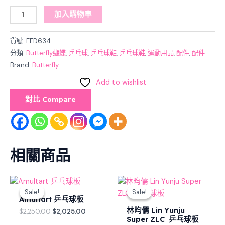
加入購物車
貨號:
EFD634
分類:
Butterfly蝴蝶
,
乒乓球
,
乒乓球鞋
,
乒乓球鞋
,
運動用品
,
配件
,
配件
Brand:
Butterfly
Add to wishlist
對比 Compare
相關商品
Original
Current
Original
Current
price
price
price
price
Sale!
Sale!
Sale!
Sale!
was:
is:
was:
is:
Amultart 乒乓球板
$2,250.00.
$2,025.00.
$3,160.00.
$2,528.00
林昀儒 Lin Yunju
$
2,250.00
$
2,025.00
Super ZLC 乒乓球板