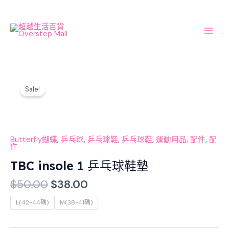
Skip
Main
to
Men
content
Original
Current
TBC
price
price
Sale!
insole
was:
is:
1
$50.00.
$38.00.
乒
乓
球
Butterfly蝴蝶
,
乒乓球
,
乒乓球鞋
,
乒乓球鞋
,
運動用品
,
配件
,
配
件
鞋
TBC insole 1 乒乓球鞋墊
墊
數
$
50.00
$
38.00
量
L(42-44碼)
M(38-41碼)