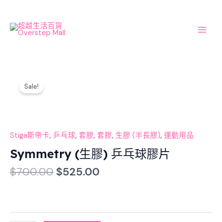
Skip
Main
to
Men
content
Original
Current
Symmetry
price
price
Sale!
(生
was:
is:
膠)
$700.00.
$525.00.
乒
乓
球
Stiga斯帝卡
,
乒乓球
,
套膠
,
套膠
,
生膠 (半長膠)
,
運動用品
膠
Symmetry (生膠) 乒乓球膠片
片
$
700.00
$
525.00
數
量