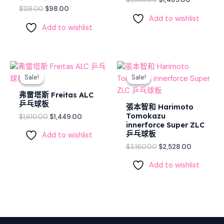
$
128.00
$
98.00
Add to wishlist
Add to wishlist
Original
Current
Original
Current
price
price
price
price
Sale!
Sale!
Sale!
Sale!
was:
is:
was:
is:
$1,610.00.
$1,449.00.
$3,160.00.
$2,528.00
弗雷塔斯 Freitas ALC
乒乓球板
張本智和 Harimoto
Tomokazu
$
1,610.00
$
1,449.00
innerforce Super ZLC
乒乓球板
Add to wishlist
$
3,160.00
$
2,528.00
Add to wishlist