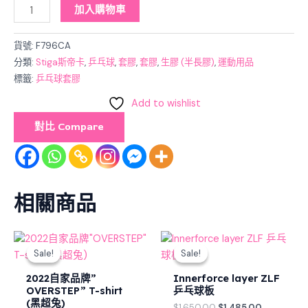
加入購物車
貨號:
F796CA
分類:
Stiga斯帝卡
,
乒乓球
,
套膠
,
套膠
,
生膠 (半長膠)
,
運動用品
標籤:
乒乓球套膠
Add to wishlist
對比 Compare
相關商品
Original
Current
Original
Current
price
price
price
price
Sale!
Sale!
Sale!
Sale!
was:
is:
was:
is:
$128.00.
$98.00.
$1,650.00.
$1,485.00.
2022自家品牌”
Innerforce layer ZLF
OVERSTEP” T-shirt
乒乓球板
(黑超兔)
$
1,650.00
$
1,485.00