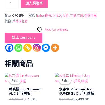
加入購物車
貨號:
C702F9
分類:
Tibhar挺拔
,
乒乓球
,
反膠
,
套膠
,
套膠
,
運動用品
標籤:
乒乓球套膠
Add to wishlist
對比 Compare
相關商品
Original
Current
Original
Current
price
price
price
price
Sale!
Sale!
Sale!
Sale!
was:
is:
was:
is:
$1,570.00.
$1,413.00.
$2,710.00.
$2,439.00
林高遠 Lin Gaoyuan
水谷隼 Mizutani Jun
ALC 乒乓球板
SUPER ZLC 乒乓球板
$
1,570.00
$
1,413.00
$
2,710.00
$
2,439.00