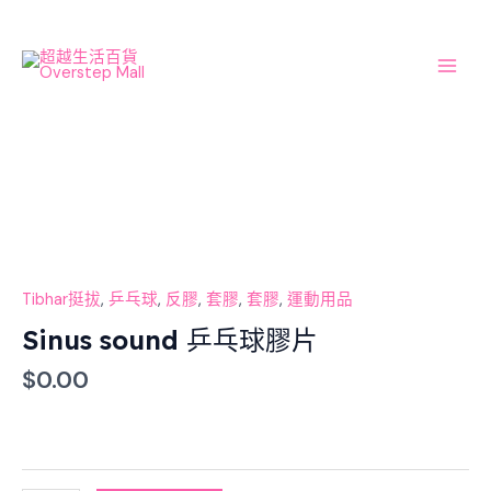
Skip
Main
to
Men
content
Sinus
sound
乒
乓
球
膠
Tibhar挺拔
,
乒乓球
,
反膠
,
套膠
,
套膠
,
運動用品
片
Sinus sound 乒乓球膠片
數
$
0.00
量