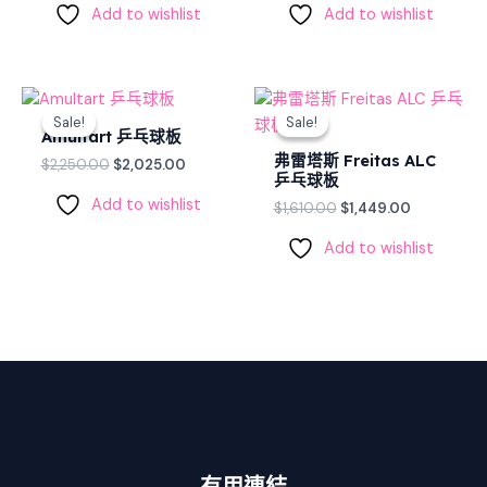
Add to wishlist
Add to wishlist
Original
Current
Original
Current
price
price
price
price
Sale!
Sale!
Sale!
Sale!
was:
is:
was:
is:
Amultart 乒乓球板
$2,250.00.
$2,025.00.
$1,610.00.
$1,449.00.
弗雷塔斯 Freitas ALC
$
2,250.00
$
2,025.00
乒乓球板
Add to wishlist
$
1,610.00
$
1,449.00
Add to wishlist
有用連結