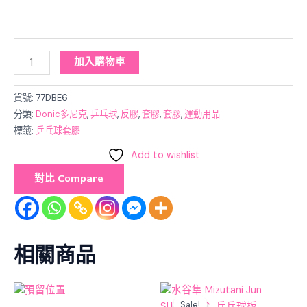
加入購物車
貨號:
77DBE6
分類:
Donic多尼克
,
乒乓球
,
反膠
,
套膠
,
套膠
,
運動用品
標籤:
乒乓球套膠
Add to wishlist
對比 Compare
相關商品
Original
Current
price
price
Sale!
Sale!