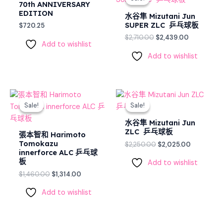
was:
is:
70th ANNIVERSARY
$2,710.00.
$2,439.00
EDITION
水谷隼 Mizutani Jun
SUPER ZLC 乒乓球板
$
720.25
$
2,710.00
$
2,439.00
Add to wishlist
Add to wishlist
Original
Current
Original
Current
price
price
price
price
Sale!
Sale!
Sale!
Sale!
was:
is:
was:
is:
$1,460.00.
$1,314.00.
$2,250.00.
$2,025.00
水谷隼 Mizutani Jun
ZLC 乒乓球板
張本智和 Harimoto
Tomokazu
$
2,250.00
$
2,025.00
innerforce ALC 乒乓球
板
Add to wishlist
$
1,460.00
$
1,314.00
Add to wishlist