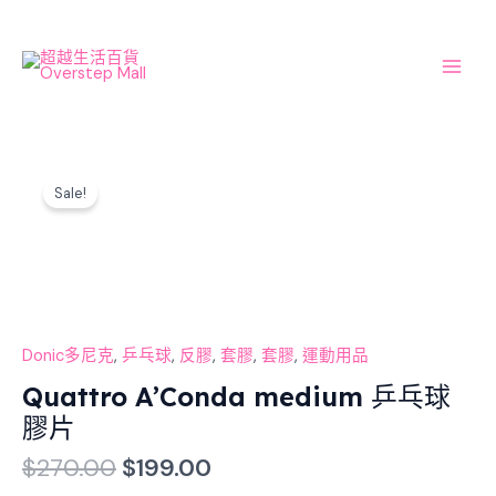
Skip
Main
to
Men
content
Original
Current
Quattro
price
price
Sale!
A'Conda
was:
is:
medium
$270.00.
$199.00.
乒
乓
球
膠
片
Donic多尼克
,
乒乓球
,
反膠
,
套膠
,
套膠
,
運動用品
數
Quattro A’Conda medium 乒乓球
量
膠片
$
270.00
$
199.00