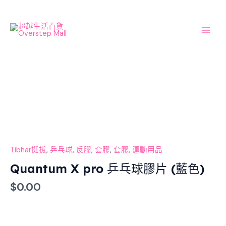
Skip
Main
to
Men
content
Quantum
X
pro
乒
乓
球
膠
Tibhar挺拔
,
乒乓球
,
反膠
,
套膠
,
套膠
,
運動用品
片
Quantum X pro 乒乓球膠片 (藍色)
(藍
$
0.00
色)
數
量