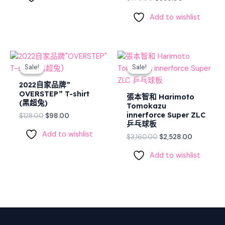
Add to wishlist
Original
Current
Original
Current
price
price
price
price
Sale!
Sale!
Sale!
Sale!
was:
is:
was:
is:
$128.00.
$98.00.
$3,160.00.
$2,528.00
2022自家品牌”
OVERSTEP” T-shirt
張本智和 Harimoto
(黑超兔)
Tomokazu
innerforce Super ZLC
$
128.00
$
98.00
乒乓球板
Add to wishlist
$
3,160.00
$
2,528.00
Add to wishlist