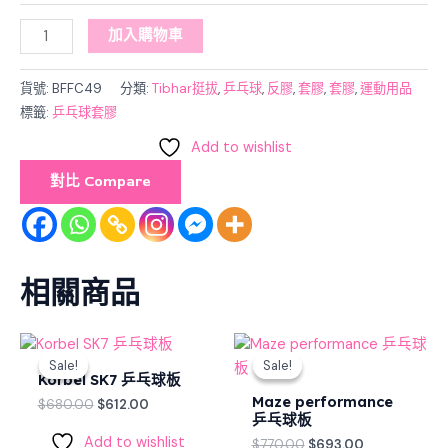
加入購物車
貨號:
BFFC49
分類:
Tibhar挺拔
,
乒乓球
,
反膠
,
套膠
,
套膠
,
運動用品
標籤:
乒乓球套膠
Add to wishlist
對比 Compare
相關商品
Original
Current
Original
Current
price
price
price
price
Sale!
Sale!
Sale!
Sale!
was:
is:
was:
is:
Korbel SK7 乒乓球板
$680.00.
$612.00.
$770.00.
$693.00.
Maze performance
$
680.00
$
612.00
乒乓球板
Add to wishlist
$
770.00
$
693.00