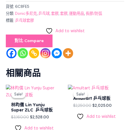
貨號:
6C8FE5
分類:
Donic多尼克
,
乒乓球
,
套膠
,
套膠
,
運動用品
,
長膠/防弧
標籤:
乒乓球套膠
Add to wishlist
對比 Compare
相關商品
Original
Current
Original
Current
price
price
price
price
Sale!
Sale!
Sale!
Sale!
was:
is:
was:
is:
Amultart 乒乓球板
$3,160.00.
$2,528.00.
$2,250.00.
$2,025.00
林昀儒 Lin Yunju
$
2,250.00
$
2,025.00
Super ZLC 乒乓球板
Add to wishlist
$
3,160.00
$
2,528.00
Add to wishlist