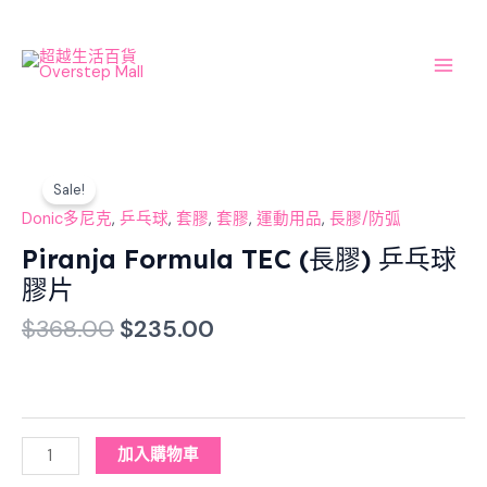
Skip
Main
to
Men
content
Original
Current
Piranja
price
price
Sale!
Formula
was:
is:
TEC
Donic多尼克
,
乒乓球
,
套膠
,
套膠
,
運動用品
,
長膠/防弧
$368.00.
$235.00.
(長
Piranja Formula TEC (長膠) 乒乓球
膠)
膠片
乒
乓
$
368.00
$
235.00
球
膠
片
數
量
加入購物車