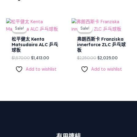
Original
Current
Original
Current
price
price
price
price
Sale!
Sale!
Sale!
Sale!
was:
is:
was:
is:
$1,570.00.
$1,413.00.
$2,250.00.
$2,025.00
松平健太 Kenta
弗朗西斯卡 Franziska
Matsudaira ALC 乒乓
innerforce ZLC 乒乓球
球板
板
$
1,570.00
$
1,413.00
$
2,250.00
$
2,025.00
Add to wishlist
Add to wishlist
有用連結