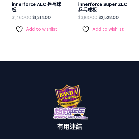
innerforce ALC 乒乓球
innerforce Super ZLC
板
乒乓球板
$
1,460.00
$
1,314.00
$
3,160.00
$
2,528.00
Add to wishlist
Add to wishlist
有用連結