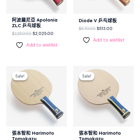
阿波羅尼亞 Apolonia
Diode V 乒乓球板
ZLC 乒乓球板
$
570.00
$
513.00
$
2,250.00
$
2,025.00
Add to wishlist
Add to wishlist
Original
Current
Original
Current
price
price
price
price
Sale!
Sale!
Sale!
Sale!
was:
is:
was:
is:
$1,460.00.
$1,314.00.
$3,160.00.
$2,528.00
張本智和 Harimoto
張本智和 Harimoto
Tomokazu
Tomokazu