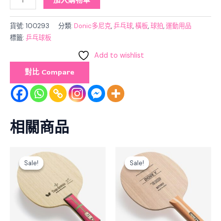
加入購物車
貨號:
100293
分類:
Donic多尼克
,
乒乓球
,
橫板
,
球拍
,
運動用品
標籤:
乒乓球板
Add to wishlist
對比 Compare
相關商品
Original
Current
Original
Current
price
price
price
price
Sale!
Sale!
Sale!
Sale!
was:
is:
was:
is:
$2,250.00.
$2,025.00.
$570.00.
$513.00.