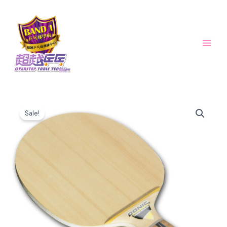
Skip
Main
to
Men
content
Original
Current
Persson
price
price
Sale!
dotec
was:
is:
off
$700.00.
$550.00.
乒
乓
球
板
數
量