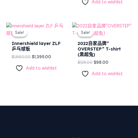
Add to wishlist
Original
Current
Original
Current
price
price
price
price
Sale!
Sale!
Sale!
Sale!
was:
is:
was:
is:
$1,860.00.
$1,395.00.
$128.00.
$98.00.
Innershield layer ZLF
2022自家品牌”
乒乓球板
OVERSTEP” T-shirt
(黑超兔)
$
1,860.00
$
1,395.00
$
128.00
$
98.00
Add to wishlist
Add to wishlist