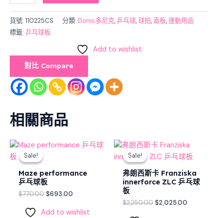
版
本
貨號:
110225CS
分類:
Donic多尼克
,
乒乓球
,
球拍
,
直板
,
運動用品
為
標籤:
乒乓球板
DONIC
Add to wishlist
Original
對比 Compare
Senso
V1
)
數
量
相關商品
Original
Current
Original
Current
price
price
price
price
Sale!
Sale!
Sale!
Sale!
was:
is:
was:
is:
$770.00.
$693.00.
$2,250.00.
$2,025.00
Maze performance
弗朗西斯卡 Franziska
乒乓球板
innerforce ZLC 乒乓球
板
$
770.00
$
693.00
$
2,250.00
$
2,025.00
Add to wishlist