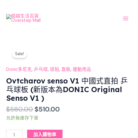
Skip
Main
to
Men
content
Original
Current
Ovtcharov
price
price
Sale!
senso
was:
is:
V1
$580.00.
$510.00.
中
Donic多尼克
,
乒乓球
,
球拍
,
直板
,
運動用品
國
Ovtcharov senso V1 中國式直拍 乒
式
乓球板 (新版本為DONIC Original
直
Senso V1 )
拍
乒
$
580.00
$
510.00
乓
允許無庫存下單
球
板
加入購物車
(新