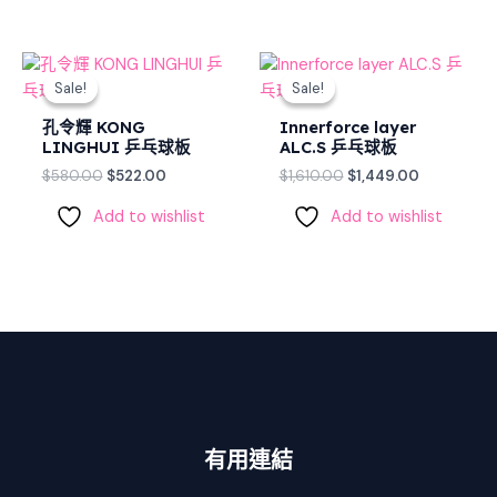
Original
Current
Original
Current
price
price
price
price
Sale!
Sale!
Sale!
Sale!
was:
is:
was:
is:
$580.00.
$522.00.
$1,610.00.
$1,449.00.
孔令輝 KONG
Innerforce layer
LINGHUI 乒乓球板
ALC.S 乒乓球板
$
580.00
$
522.00
$
1,610.00
$
1,449.00
Add to wishlist
Add to wishlist
有用連結