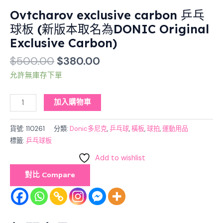
DONIC
Ovtcharov exclusive carbon 乒乓
Original
球板 (新版本取名為DONIC Original
Exclusive
Exclusive Carbon)
Carbon)
數
$
500.00
$
380.00
量
允許無庫存下單
加入購物車
貨號:
110261
分類:
Donic多尼克
,
乒乓球
,
橫板
,
球拍
,
運動用品
標籤:
乒乓球板
Add to wishlist
對比 Compare