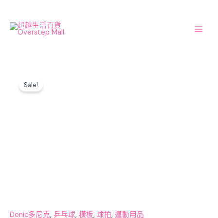
Skip
Main
to
Men
content
Original
Current
Ovtcharov
price
price
Sale!
exclusive
was:
is:
carbon
$500.00.
$380.00.
乒
乓
球
板
(新
版
本
取
名
為
Donic多尼克
,
乒乓球
,
橫板
,
球拍
,
運動用品