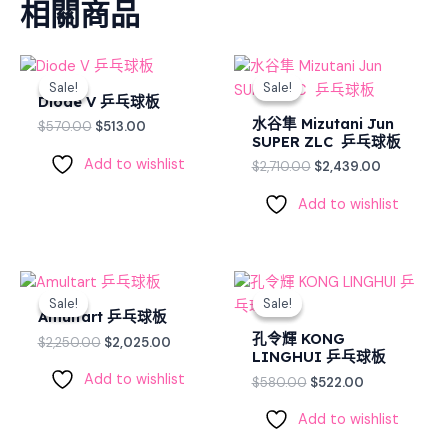
相關商品
Original
Current
Original
Current
price
price
price
price
Sale!
Sale!
Sale!
Sale!
was:
is:
was:
is:
Diode V 乒乓球板
$570.00.
$513.00.
$2,710.00.
$2,439.00
水谷隼 Mizutani Jun
$
570.00
$
513.00
SUPER ZLC 乒乓球板
Add to wishlist
$
2,710.00
$
2,439.00
Add to wishlist
Original
Current
Original
Current
price
price
price
price
Sale!
Sale!
Sale!
Sale!
was:
is:
was:
is:
Amultart 乒乓球板
$2,250.00.
$2,025.00.
$580.00.
$522.00.
孔令輝 KONG
$
2,250.00
$
2,025.00
LINGHUI 乒乓球板
Add to wishlist
$
580.00
$
522.00
Add to wishlist