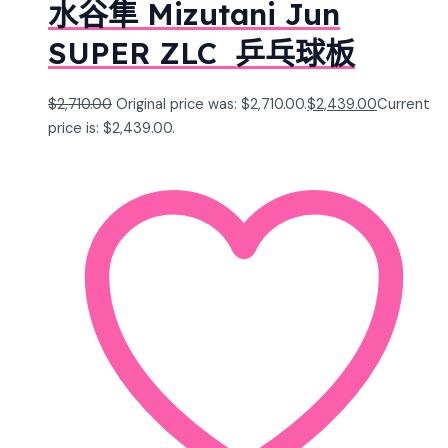
水谷隼 Mizutani Jun
SUPER ZLC 乒乓球板
$
2,710.00
Original price was: $2,710.00.
$
2,439.00
Current
price is: $2,439.00.