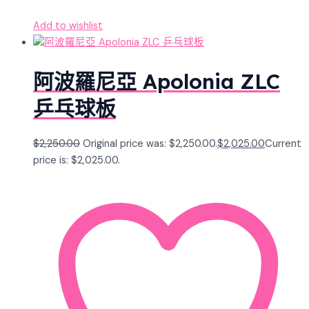
Add to wishlist
阿波羅尼亞 Apolonia ZLC
乒乓球板
$
2,250.00
Original price was: $2,250.00.
$
2,025.00
Current
price is: $2,025.00.