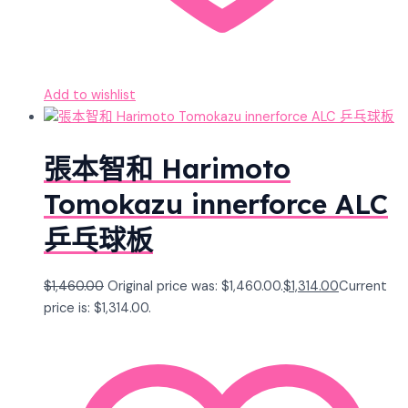
Add to wishlist
張本智和 Harimoto
Tomokazu innerforce ALC
乒乓球板
$
1,460.00
Original price was: $1,460.00.
$
1,314.00
Current
price is: $1,314.00.