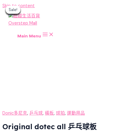
Skip to content
Sale!
Sale!
Sale!
Sale!
Sale!
Sale!
Sale!
Sale!
Sale!
Main Menu
Donic多尼克
,
乒乓球
,
橫板
,
球拍
,
運動用品
Original dotec all 乒乓球板