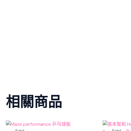
相關商品
Original
Current
Orig
price
price
pri
Sale!
Sale!
Sale!
Sale!