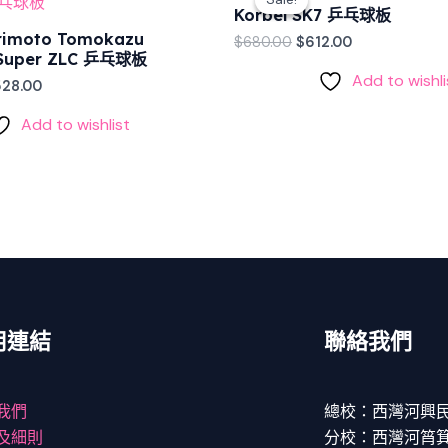
:
is:
was:
is:
Korbel SK7 乒乓球板
60.00.
$2,528.00.
$680.00.
$612.00.
imoto Tomokazu
$
680.00
$
612.00
e Super ZLC 乒乓球板
Add to wishli
528.00
Add to wishlist
用連結
聯絡我們
我們
總校：西灣河興民
及細則
分校：西灣河筲箕灣