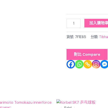
加入購物
貨號:
7F1E85
分類:
Tibh
對比 Compare
inal
Current
Original
Current
ce
price
price
price
Sale!
Sale!