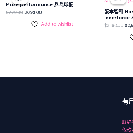
was:
is:
was
Maze performance 乒乓球板
$770.00.
$693.00.
$3,1
張本智和 Har
$
770.00
$
693.00
innerforc
Add to wishlist
$
3,160.00
$
2,
有
聯絡
條款