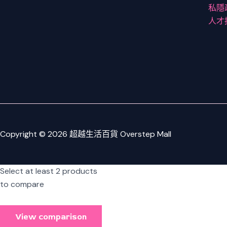
私隱
人才
Copyright © 2026 超越生活百貨 Overstep Mall
Select at least 2 products
to compare
View comparison