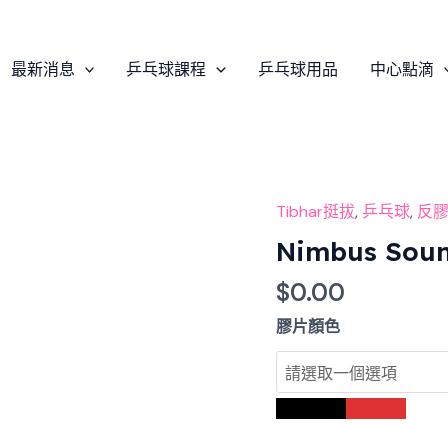
最新消息
乒乓球課程
乒乓球用品
中心點滴
Tibhar挺拔
,
乒乓球
,
反
Nimbus
Sound
Nimbus So
乒
$
0.00
乓
球
膠片顏色
膠
片
數
黑色Black
紅色Red
量