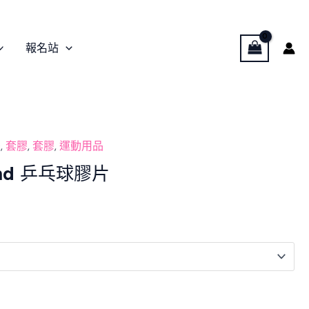
報名站
膠
,
套膠
,
套膠
,
運動用品
und 乒乓球膠片