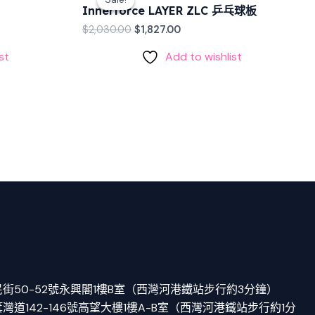
was:
is:
Innerforce LAYER ZLC 乒乓球板
$2,030.00.
$1,827.00.
$
2,030.00
$
1,827.00
st
Add to wishlist
街50-52號永興閣1樓B室（西灣河港鐵站步行約3分鐘）
道142-146號高望大樓1樓A-B室（西灣河港鐵站步行約1分