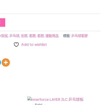
車
ar挺拔
,
乒乓球
,
反膠
,
套膠
,
套膠
,
運動用品
標籤:
乒乓球套膠
Add to wishlist
Original
Current
price
price
Sale!
Sale!