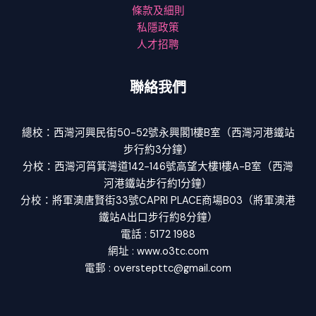
條款及細則
私隱政策
人才招聘
聯絡我們
總校：西灣河興民街50-52號永興閣1樓B室（西灣河港鐵站
步行約3分鐘）
分校：西灣河筲箕灣道142-146號高望大樓1樓A-B室（西灣
河港鐵站步行約1分鐘）
分校：將軍澳唐賢街33號CAPRI PLACE商場B03（將軍澳港
鐵站A出口步行約8分鐘）
電話 : 5172 1988
網址 : www.o3tc.com
電郵 : overstepttc@gmail.com