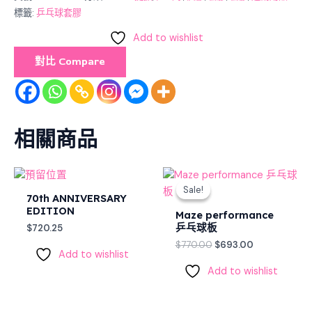
標籤:
乒乓球套膠
Add to wishlist
對比 Compare
相關商品
Original
Current
price
price
Sale!
Sale!
was:
is:
70th ANNIVERSARY
$770.00.
$693.00.
EDITION
Maze performance
乒乓球板
$
720.25
$
770.00
$
693.00
Add to wishlist
Add to wishlist