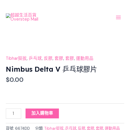
Skip
Main
to
Men
content
Nimbus
Delta
V
Tibhar挺拔
,
乒乓球
,
反膠
,
套膠
,
套膠
,
運動用品
乒
Nimbus Delta V 乒乓球膠片
乓
$
0.00
球
膠
片
數
量
加入購物車
貨號:
6674DD
分類:
Tibhar挺拔
,
乒乓球
,
反膠
,
套膠
,
套膠
,
運動用品