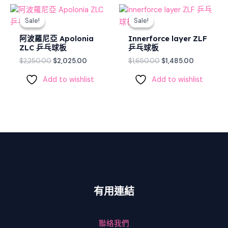
Original
Current
Original
Current
price
price
price
price
Sale!
Sale!
Sale!
Sale!
was:
is:
was:
is:
$2,250.00.
$2,025.00.
$1,650.00.
$1,485.00.
阿波羅尼亞 Apolonia
Innerforce layer ZLF
ZLC 乒乓球板
乒乓球板
$
2,250.00
$
2,025.00
$
1,650.00
$
1,485.00
Add to wishlist
Add to wishlist
有用連結
聯絡我們