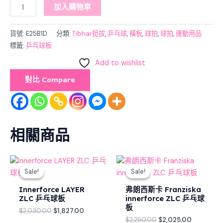
加入購物車
貨號:
E25B1D
分類:
Tibhar挺拔
,
乒乓球
,
橫板
,
球拍
,
球拍
,
運動用品
標籤:
乒乓球板
Add to wishlist
對比 Compare
相關商品
Original
Current
Original
Current
price
price
price
price
Sale!
Sale!
Sale!
Sale!
was:
is:
was:
is:
$2,030.00.
$1,827.00.
$2,250.00.
$2,025.00
Innerforce LAYER
弗朗西斯卡 Franziska
ZLC 乒乓球板
innerforce ZLC 乒乓球
板
$
2,030.00
$
1,827.00
$
2,250.00
$
2,025.00