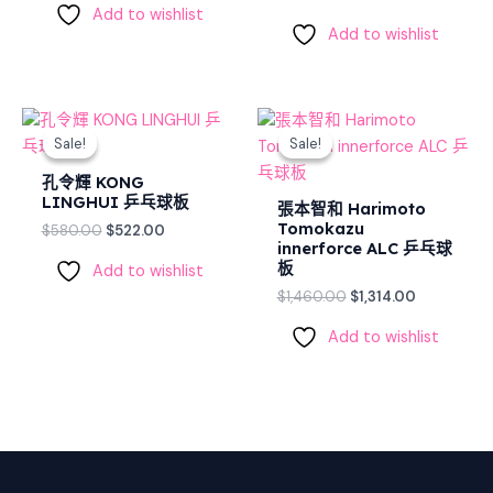
Add to wishlist
Add to wishlist
Original
Current
Original
Current
price
price
price
price
Sale!
Sale!
Sale!
Sale!
was:
is:
was:
is:
$580.00.
$522.00.
$1,460.00.
$1,314.00.
孔令輝 KONG
LINGHUI 乒乓球板
張本智和 Harimoto
Tomokazu
$
580.00
$
522.00
innerforce ALC 乒乓球
板
Add to wishlist
$
1,460.00
$
1,314.00
Add to wishlist