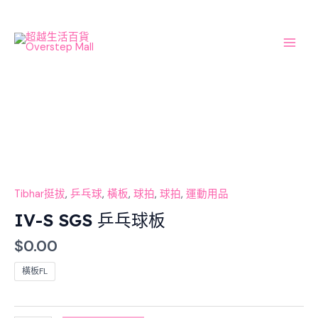
Skip
Main
to
Men
content
IV-
S
SGS 乒
乓
球
板
Tibhar挺拔
,
乒乓球
,
橫板
,
球拍
,
球拍
,
運動用品
數
IV-S SGS 乒乓球板
量
$
0.00
橫板FL