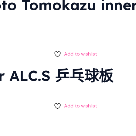
 Tomokazu innerf
Add to wishlist
yer ALC.S 乒乓球板
Add to wishlist