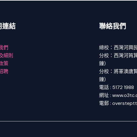
用連結
聯絡我們
我們
總校：西灣河興民
及細則
分校：西灣河筲箕灣
政策
鐘）
招聘
分校：將軍澳唐賢街
鐘）
電話 : 5172 1988
網址 : www.o3tc
電郵 : overstept