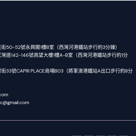
街50-52號永興閣1樓B室（西灣河港鐵站步行約3分鐘）
道142-146號高望大樓1樓A-B室（西灣河港鐵站步行約1分
33號CAPRI PLACE商場B03（將軍澳港鐵站A出口步行約8分
.com
tc@gmail.com