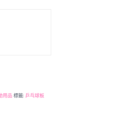
動用品
標籤:
乒乓球板