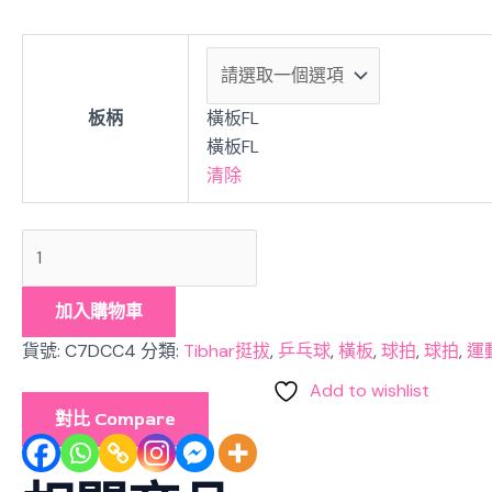
板柄
橫板FL
橫板FL
清除
加入購物車
貨號:
C7DCC4
分類:
Tibhar挺拔
,
乒乓球
,
橫板
,
球拍
,
球拍
,
運
Add to wishlist
對比 Compare