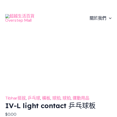
Skip
IV-
Original
Original
Original
Original
Current
Current
Current
Current
Sale!
Sale!
Sale!
Sale!
Sale!
Sale!
Sale!
Sale!
to
L
price
price
price
price
price
price
price
price
content
light
was:
was:
was:
was:
is:
is:
is:
is:
關於我們
contact 乒
$1,610.00.
$1,610.00.
$3,160.00.
$2,250.00.
$1,449.00.
$1,449.00.
$2,528.00.
$2,025.00.
乓
球
板
數
量
Tibhar挺拔
,
乒乓球
,
橫板
,
球拍
,
球拍
,
運動用品
IV-L light contact 乒乓球板
$
0.00