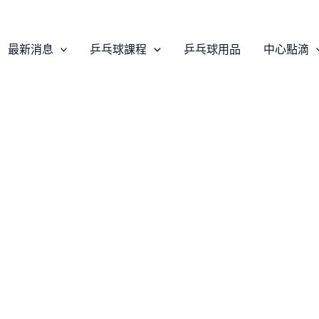
最新消息
乒乓球課程
乒乓球用品
中心點滴