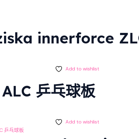
ska innerforce 
Add to wishlist
s ALC 乒乓球板
Add to wishlist