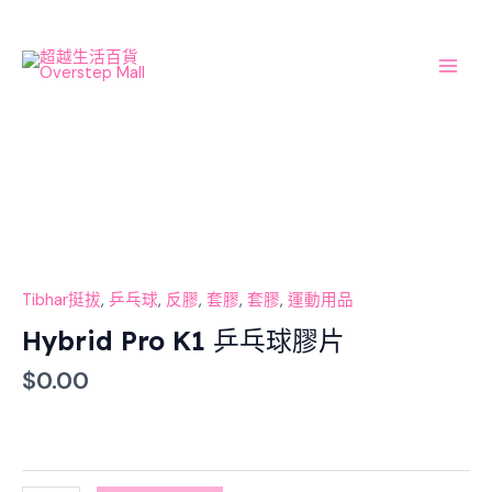
Skip
Main
to
Men
content
Hybrid
Pro
K1
乒
乓
球
Tibhar挺拔
,
乒乓球
,
反膠
,
套膠
,
套膠
,
運動用品
膠
Hybrid Pro K1 乒乓球膠片
片
$
0.00
數
量