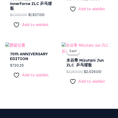
innerforce ZLC 乒乓球
板
Add to wishlist
$
2,030.00
$
1,827.00
Add to wishlist
Original
Current
price
price
Sale!
Sale!
was:
is:
70th ANNIVERSARY
$2,250.00.
$2,025.00
EDITION
水谷隼 Mizutani Jun
ZLC 乒乓球板
$
720.25
$
2,250.00
$
2,025.00
Add to wishlist
Add to wishlist