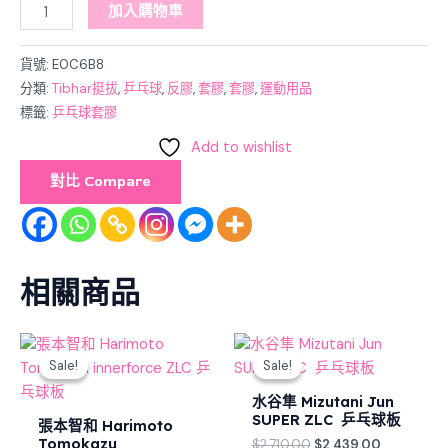
加入購物車
貨號:
E0C6B8
分類:
Tibhar挺拔
,
乒乓球
,
反膠
,
套膠
,
套膠
,
運動用品
標籤:
乒乓球套膠
Add to wishlist
對比 Compare
相關商品
Original
Current
Original
Current
price
price
price
price
Sale!
Sale!
Sale!
Sale!
was:
is:
was:
is:
$2,030.00.
$1,827.00.
$2,710.00.
$2,439.00
水谷隼 Mizutani Jun
SUPER ZLC 乒乓球板
張本智和 Harimoto
Tomokazu
$
2,710.00
$
2,439.00