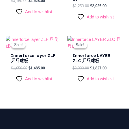
$
3,160.00
$
2,528.00
$
2,250.00
$
2,025.00
Add to wishlist
Add to wishlist
Original
Current
Original
Current
price
price
price
price
Sale!
Sale!
Sale!
Sale!
was:
is:
was:
is:
$1,650.00.
$1,485.00.
$2,030.00.
$1,827.00.
Innerforce layer ZLF
Innerforce LAYER
乒乓球板
ZLC 乒乓球板
$
1,650.00
$
1,485.00
$
2,030.00
$
1,827.00
Add to wishlist
Add to wishlist