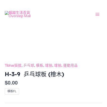
Skip
Main
to
Men
content
H-
3-
9
乒
乓
球
Tibhar挺拔
,
乒乓球
,
橫板
,
球拍
,
球拍
,
運動用品
板
H-3-9 乒乓球板 (檜木)
(檜
$
0.00
木)
數
橫板FL
量