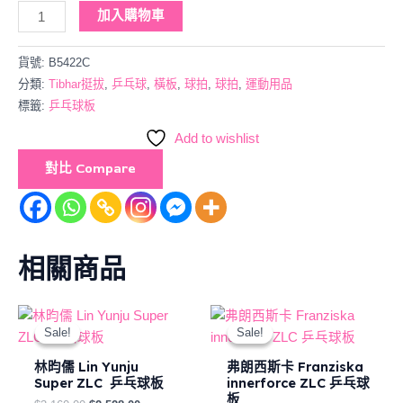
加入購物車
貨號:
B5422C
分類:
Tibhar挺拔
,
乒乓球
,
橫板
,
球拍
,
球拍
,
運動用品
標籤:
乒乓球板
Add to wishlist
對比 Compare
相關商品
Original
Current
Original
Current
price
price
price
price
Sale!
Sale!
Sale!
Sale!
was:
is:
was:
is:
$3,160.00.
$2,528.00.
$2,250.00.
$2,025.00.
林昀儒 Lin Yunju
弗朗西斯卡 Franziska
Super ZLC 乒乓球板
innerforce ZLC 乒乓球
板