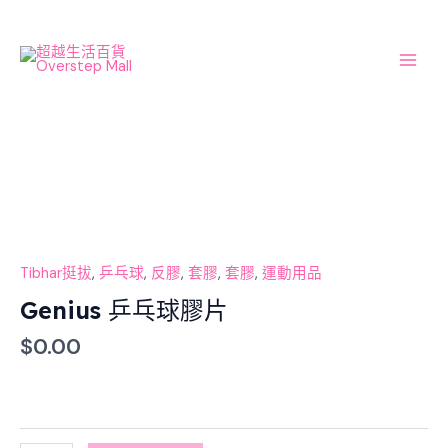
Skip
Main
to
Men
content
Genius
乒
乓
球
膠
片
Tibhar挺拔
,
乒乓球
,
反膠
,
套膠
,
套膠
,
運動用品
數
Genius 乒乓球膠片
量
$
0.00