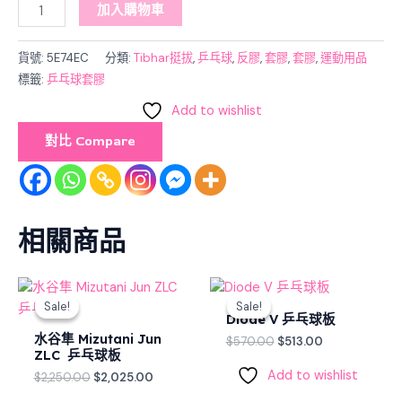
加入購物車
貨號:
5E74EC
分類:
Tibhar挺拔
,
乒乓球
,
反膠
,
套膠
,
套膠
,
運動用品
標籤:
乒乓球套膠
Add to wishlist
對比 Compare
相關商品
Original
Current
Original
Current
price
price
price
price
Sale!
Sale!
Sale!
Sale!
was:
is:
was:
is:
Diode V 乒乓球板
$2,250.00.
$2,025.00.
$570.00.
$513.00.
水谷隼 Mizutani Jun
$
570.00
$
513.00
ZLC 乒乓球板
Add to wishlist
$
2,250.00
$
2,025.00