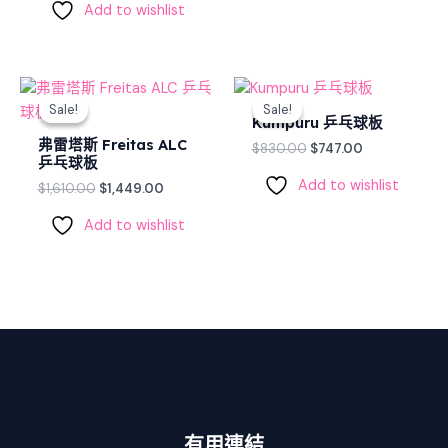
Add to wishlist
Original
Current
Original
Current
price
price
price
price
Sale!
Sale!
Sale!
Sale!
was:
is:
was:
is:
Kumpuru 乒乓球板
$1,610.00.
$1,449.00.
$830.00.
$747.00.
弗雷塔斯 Freitas ALC
$
830.00
$
747.00
乒乓球板
Add to wishlist
$
1,610.00
$
1,449.00
Add to wishlist
有用連結