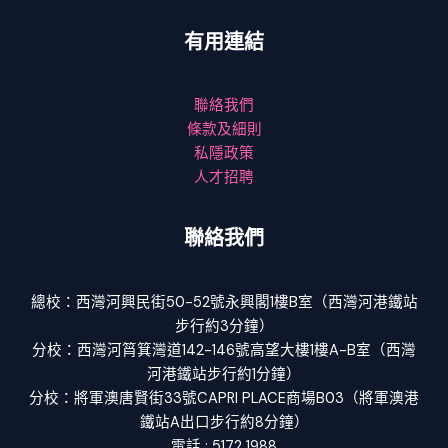
有用連結
聯絡我們
條款及細則
私隱政策
人才招聘
聯絡我們
總校：西灣河興民街50-52號永興閣1樓B室（西灣河港鐵站
步行約3分鐘）
分校：西灣河筲箕灣道142-146號高望大樓1樓A-B室（西灣
河港鐵站步行約1分鐘）
分校：將軍澳唐賢街33號CAPRI PLACE商場B03（將軍澳港
鐵站A出口步行約8分鐘）
電話 : 5172 1988