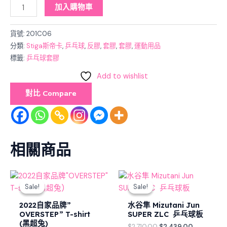
加入購物車
貨號:
201C06
分類:
Stiga斯帝卡
,
乒乓球
,
反膠
,
套膠
,
套膠
,
運動用品
標籤:
乒乓球套膠
Add to wishlist
對比 Compare
相關商品
Original
Current
Original
Current
price
price
price
price
Sale!
Sale!
Sale!
Sale!
was:
is:
was:
is:
$128.00.
$98.00.
$2,710.00.
$2,439.00
2022自家品牌”
水谷隼 Mizutani Jun
OVERSTEP” T-shirt
SUPER ZLC 乒乓球板
(黑超兔)
$
2,710.00
$
2,439.00