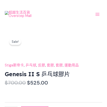
Skip
Main
to
Men
content
Original
Current
Genesis
price
price
Sale!
II
was:
is:
S
$700.00.
$525.00.
乒
乓
球
Stiga斯帝卡
,
乒乓球
,
反膠
,
套膠
,
套膠
,
運動用品
膠
Genesis II S 乒乓球膠片
片
$
700.00
$
525.00
數
量