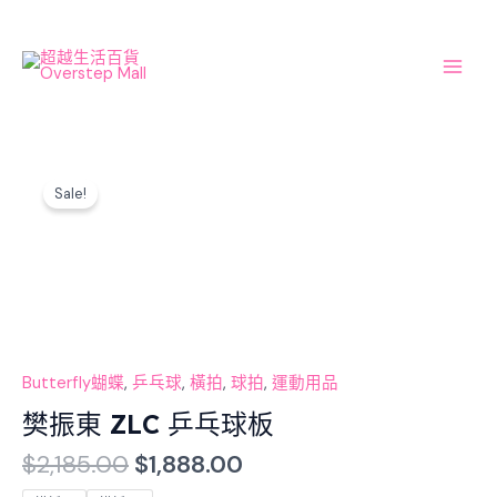
Skip
Main
to
Men
content
Original
Current
樊
price
price
Sale!
振
was:
is:
東
$2,185.00.
$1,888.00.
ZLC
乒
乓
球
板
數
Butterfly蝴蝶
,
乒乓球
,
橫拍
,
球拍
,
運動用品
量
樊振東 ZLC 乒乓球板
$
2,185.00
$
1,888.00