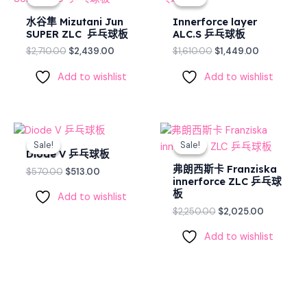
was:
is:
was:
is:
$2,710.00.
$2,439.00.
$1,610.00.
$1,449.00.
水谷隼 Mizutani Jun
Innerforce layer
SUPER ZLC 乒乓球板
ALC.S 乒乓球板
$
2,710.00
$
2,439.00
$
1,610.00
$
1,449.00
Add to wishlist
Add to wishlist
Original
Current
Original
Current
price
price
price
price
Sale!
Sale!
Sale!
Sale!
was:
is:
was:
is:
Diode V 乒乓球板
$570.00.
$513.00.
$2,250.00.
$2,025.00
弗朗西斯卡 Franziska
$
570.00
$
513.00
innerforce ZLC 乒乓球
板
Add to wishlist
$
2,250.00
$
2,025.00
Add to wishlist