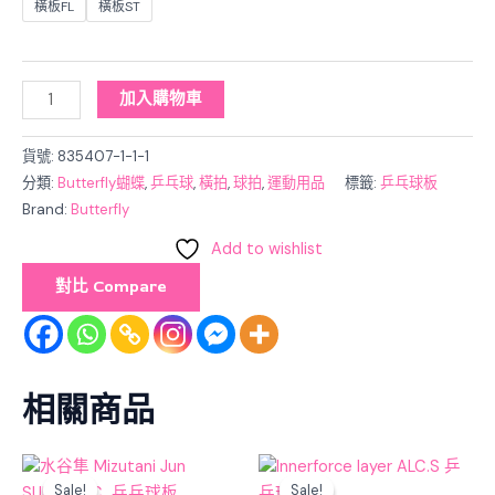
橫板FL
橫板ST
加入購物車
貨號:
835407-1-1-1
分類:
Butterfly蝴蝶
,
乒乓球
,
橫拍
,
球拍
,
運動用品
標籤:
乒乓球板
Brand:
Butterfly
Add to wishlist
對比 Compare
相關商品
Original
Current
Original
Current
price
price
price
price
Sale!
Sale!
Sale!
Sale!