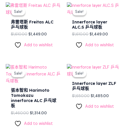
Original
Current
Original
Current
price
price
price
price
Sale!
Sale!
Sale!
Sale!
was:
is:
was:
is:
$1,610.00.
$1,449.00.
$1,610.00.
$1,449.00.
弗雷塔斯 Freitas ALC
Innerforce layer
乒乓球板
ALC.S 乒乓球板
$
1,610.00
$
1,449.00
$
1,610.00
$
1,449.00
Add to wishlist
Add to wishlist
Original
Current
Original
Current
price
price
price
price
Sale!
Sale!
Sale!
Sale!
was:
is:
was:
is:
$1,460.00.
$1,314.00.
$1,650.00.
$1,485.00.
Innerforce layer ZLF
乒乓球板
張本智和 Harimoto
Tomokazu
$
1,650.00
$
1,485.00
innerforce ALC 乒乓球
板
Add to wishlist
$
1,460.00
$
1,314.00
Add to wishlist