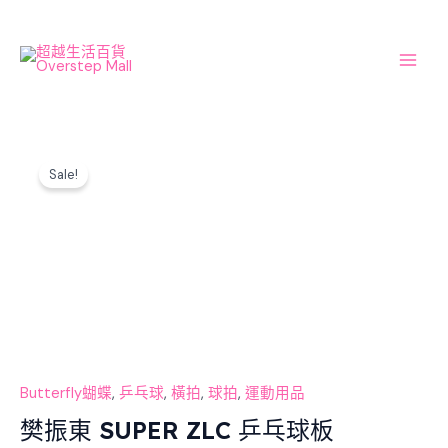
Skip
Main
to
Men
content
Original
Current
樊
price
price
Sale!
振
was:
is:
東
$3,180.00.
$2,688.00.
SUPER
ZLC
乒
乓
球
板
數
量
Butterfly蝴蝶
,
乒乓球
,
橫拍
,
球拍
,
運動用品
樊振東 SUPER ZLC 乒乓球板