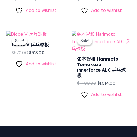
Add to wishlist
Add to wishlist
Original
Current
Original
Current
price
price
price
price
Sale!
Sale!
Sale!
Sale!
was:
is:
was:
is:
Diode V 乒乓球板
$570.00.
$513.00.
$1,460.00.
$1,314.00.
$
570.00
$
513.00
張本智和 Harimoto
Add to wishlist
Tomokazu
innerforce ALC 乒乓球
板
$
1,460.00
$
1,314.00
Add to wishlist