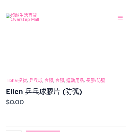
Skip
Main
to
Men
content
Ellen
乒
乓
球
膠
片
Tibhar挺拔
,
乒乓球
,
套膠
,
套膠
,
運動用品
,
長膠/防弧
(防
Ellen 乒乓球膠片 (防弧)
弧)
$
0.00
數
量