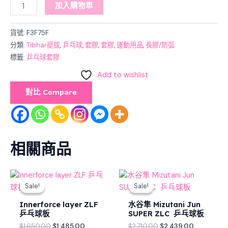
加入購物車
貨號:
F3F75F
分類:
Tibhar挺拔
,
乒乓球
,
套膠
,
套膠
,
運動用品
,
長膠/防弧
標籤:
乒乓球套膠
Add to wishlist
對比 Compare
相關商品
Original
Current
Original
Current
price
price
price
price
Sale!
Sale!
Sale!
Sale!
was:
is:
was:
is:
$1,650.00.
$1,485.00.
$2,710.00.
$2,439.00
Innerforce layer ZLF
水谷隼 Mizutani Jun
乒乓球板
SUPER ZLC 乒乓球板
$
1,650.00
$
1,485.00
$
2,710.00
$
2,439.00