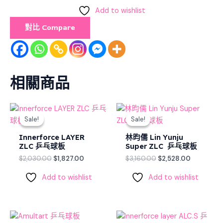
Add to wishlist
對比 Compare
相關商品
Original
Current
Original
Current
price
price
price
price
Sale!
Sale!
Sale!
Sale!
was:
is:
was:
is:
$2,030.00.
$1,827.00.
$3,160.00.
$2,528.00
Innerforce LAYER
林昀儒 Lin Yunju
ZLC 乒乓球板
Super ZLC 乒乓球板
$
2,030.00
$
1,827.00
$
3,160.00
$
2,528.00
Add to wishlist
Add to wishlist
Original
Current
Original
Current
price
price
price
price