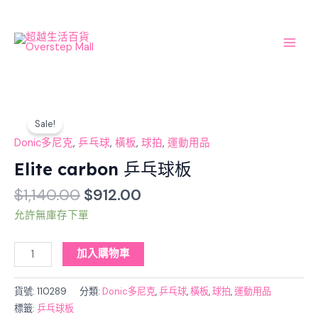
Skip
Main
to
Men
content
Original
Current
Elite
price
price
Sale!
carbon
was:
is:
乒
Donic多尼克
,
乒乓球
,
橫板
,
球拍
,
運動用品
$1,140.00.
$912.00.
乓
Elite carbon 乒乓球板
球
$
1,140.00
$
912.00
板
數
允許無庫存下單
量
加入購物車
貨號:
110289
分類:
Donic多尼克
,
乒乓球
,
橫板
,
球拍
,
運動用品
標籤:
乒乓球板