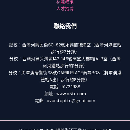
私隱政策
人才招聘
聯絡我們
總校：西灣河興民街50-52號永興閣1樓B室（西灣河港鐵站
步行約3分鐘）
分校：西灣河筲箕灣道142-146號高望大樓1樓A-B室（西灣
河港鐵站步行約1分鐘）
分校：將軍澳唐賢街33號CAPRI PLACE商場B03（將軍澳港
鐵站A出口步行約8分鐘）
電話 : 5172 1988
網址 : www.o3tc.com
電郵 : overstepttc@gmail.com