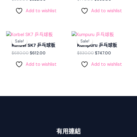
Add to wishlist
Add to wishlist
Original
Current
Original
Current
price
price
price
price
Sale!
Sale!
Sale!
Sale!
was:
is:
was:
is:
Korbel SK7 乒乓球板
Kumpuru 乒乓球板
$680.00.
$612.00.
$830.00.
$747.00.
$
680.00
$
612.00
$
830.00
$
747.00
Add to wishlist
Add to wishlist
有用連結