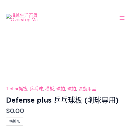
Skip
Main
to
Men
content
Defense
plus
乒
乓
球
板
(削
Tibhar挺拔
,
乒乓球
,
橫板
,
球拍
,
球拍
,
運動用品
球
Defense plus 乒乓球板 (削球專用)
專
$
0.00
用)
數
橫板FL
量