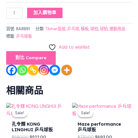
加入購物車
貨號:
8A8B81
分類:
Tibhar挺拔
,
乒乓球
,
橫板
,
球拍
,
球拍
,
運動用品
標籤:
乒乓球板
Add to wishlist
對比 Compare
相關商品
Original
Current
Original
Current
price
price
price
price
Sale!
Sale!
Sale!
Sale!
was:
is:
was:
is:
$580.00.
$522.00.
$770.00.
$693.00.
孔令輝 KONG
Maze performance
LINGHUI 乒乓球板
乒乓球板
$
580.00
$
522.00
$
770.00
$
693.00