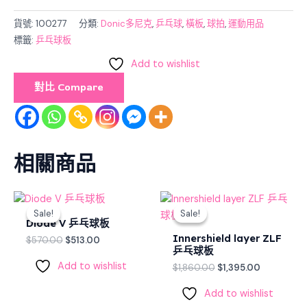
貨號:
100277
分類:
Donic多尼克
,
乒乓球
,
橫板
,
球拍
,
運動用品
標籤:
乒乓球板
Add to wishlist
對比 Compare
相關商品
Original
Current
Original
Current
price
price
price
price
Sale!
Sale!
Sale!
Sale!
was:
is:
was:
is:
Diode V 乒乓球板
$570.00.
$513.00.
$1,860.00.
$1,395.00.
Innershield layer ZLF
$
570.00
$
513.00
乒乓球板
Add to wishlist
$
1,860.00
$
1,395.00
Add to wishlist