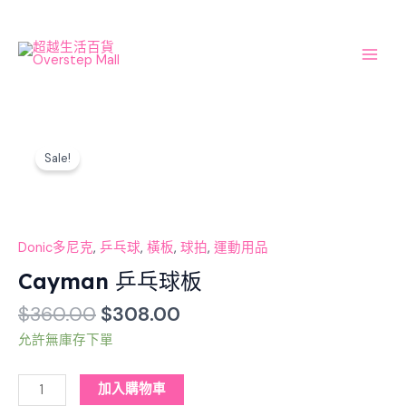
Skip
Main
to
Men
content
Original
Current
Cayman
price
price
Sale!
乒
was:
is:
乓
$360.00.
$308.00.
球
板
數
Donic多尼克
,
乒乓球
,
橫板
,
球拍
,
運動用品
量
Cayman 乒乓球板
$
360.00
$
308.00
允許無庫存下單
加入購物車