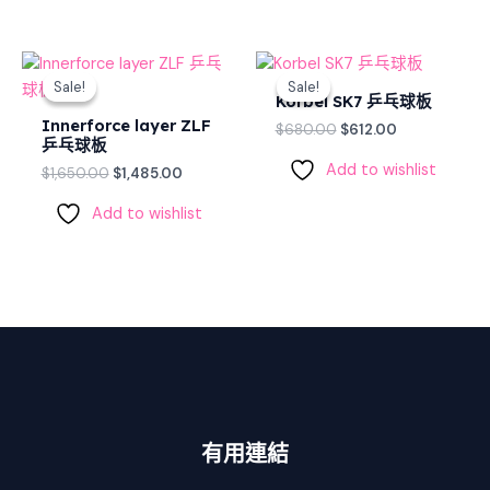
Original
Current
Original
Current
price
price
price
price
Sale!
Sale!
Sale!
Sale!
was:
is:
was:
is:
Korbel SK7 乒乓球板
$1,650.00.
$1,485.00.
$680.00.
$612.00.
Innerforce layer ZLF
$
680.00
$
612.00
乒乓球板
Add to wishlist
$
1,650.00
$
1,485.00
Add to wishlist
有用連結