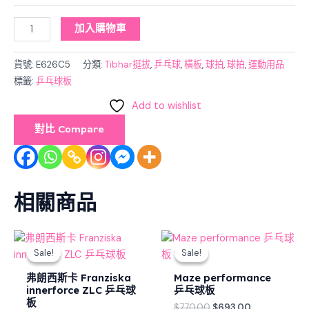
加入購物車
貨號:
E626C5
分類:
Tibhar挺拔
,
乒乓球
,
橫板
,
球拍
,
球拍
,
運動用品
標籤:
乒乓球板
Add to wishlist
對比 Compare
相關商品
Original
Current
Original
Current
price
price
price
price
Sale!
Sale!
Sale!
Sale!
was:
is:
was:
is:
$2,250.00.
$2,025.00.
$770.00.
$693.00.
弗朗西斯卡 Franziska
Maze performance
innerforce ZLC 乒乓球
乒乓球板
板
$
770.00
$
693.00