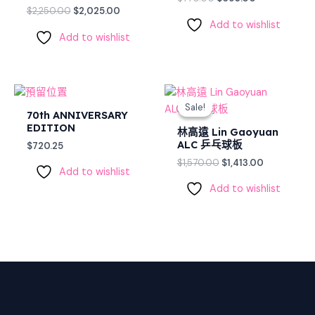
$
2,250.00
$
2,025.00
Add to wishlist
Add to wishlist
Original
Current
price
price
Sale!
Sale!
was:
is:
70th ANNIVERSARY
$1,570.00.
$1,413.00.
EDITION
林高遠 Lin Gaoyuan
ALC 乒乓球板
$
720.25
$
1,570.00
$
1,413.00
Add to wishlist
Add to wishlist