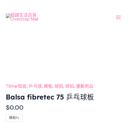
Skip
Main
to
Men
content
Balsa
fibretec
75
乒
乓
球
板
Tibhar挺拔
,
乒乓球
,
橫板
,
球拍
,
球拍
,
運動用品
數
Balsa fibretec 75 乒乓球板
量
$
0.00
橫板FL