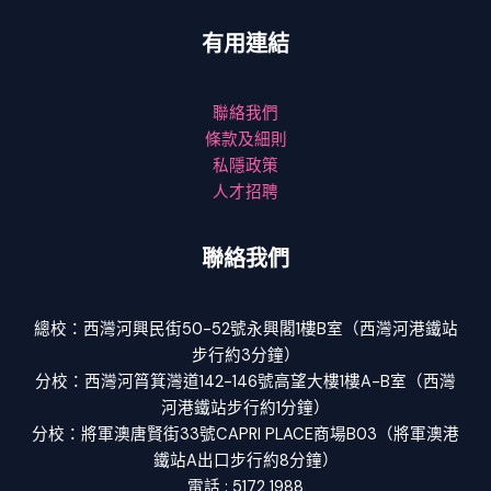
有用連結
聯絡我們
條款及細則
私隱政策
人才招聘
聯絡我們
總校：西灣河興民街50-52號永興閣1樓B室（西灣河港鐵站
步行約3分鐘）
分校：西灣河筲箕灣道142-146號高望大樓1樓A-B室（西灣
河港鐵站步行約1分鐘）
分校：將軍澳唐賢街33號CAPRI PLACE商場B03（將軍澳港
鐵站A出口步行約8分鐘）
電話 : 5172 1988