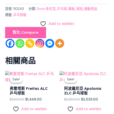
貨號:
110243
分類:
Donic多尼克
,
乒乓球
,
橫板
,
球拍
,
運動用品
標籤:
乒乓球板
Add to wishlist
對比 Compare
相關商品
Original
Current
Original
Current
price
price
price
price
Sale!
Sale!
Sale!
Sale!
was:
is:
was:
is:
$1,610.00.
$1,449.00.
$2,250.00.
$2,025.00
弗雷塔斯 Freitas ALC
阿波羅尼亞 Apolonia
乒乓球板
ZLC 乒乓球板
$
1,610.00
$
1,449.00
$
2,250.00
$
2,025.00
Add to wishlist
Add to wishlist