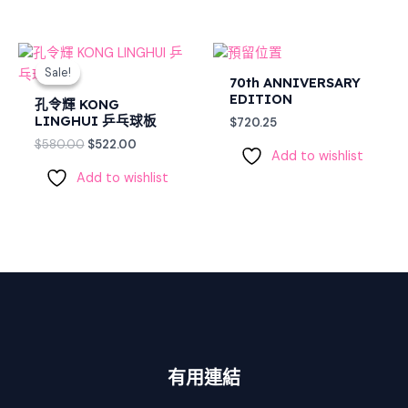
Original
Current
price
price
Sale!
Sale!
was:
is:
70th ANNIVERSARY
$580.00.
$522.00.
EDITION
孔令輝 KONG
LINGHUI 乒乓球板
$
720.25
$
580.00
$
522.00
Add to wishlist
Add to wishlist
有用連結