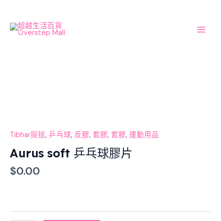
Skip
Main
to
Men
content
Aurus
soft
乒
乓
球
膠
Tibhar挺拔
,
乒乓球
,
反膠
,
套膠
,
套膠
,
運動用品
片
Aurus soft 乒乓球膠片
數
$
0.00
量