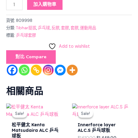
加入購物車
貨號:
809998
分類:
Tibhar挺拔
,
乒乓球
,
反膠
,
套膠
,
套膠
,
運動用品
標籤:
乒乓球套膠
Add to wishlist
對比 Compare
相關商品
Original
Current
Original
Current
price
price
price
price
Sale!
Sale!
Sale!
Sale!
was:
is:
was:
is:
$1,570.00.
$1,413.00.
$1,610.00.
$1,449.00.
松平健太 Kenta
Innerforce layer
Matsudaira ALC 乒乓
ALC.S 乒乓球板
球板
$
1,610.00
$
1,449.00