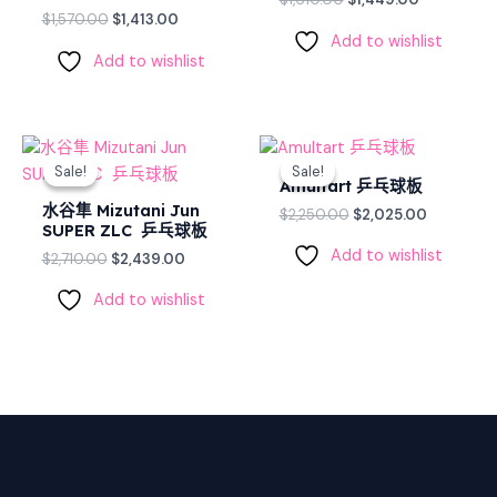
$
1,570.00
$
1,413.00
Add to wishlist
Add to wishlist
Original
Current
Original
Current
price
price
price
price
Sale!
Sale!
Sale!
Sale!
was:
is:
was:
is:
Amultart 乒乓球板
$2,710.00.
$2,439.00.
$2,250.00.
$2,025.00
水谷隼 Mizutani Jun
$
2,250.00
$
2,025.00
SUPER ZLC 乒乓球板
Add to wishlist
$
2,710.00
$
2,439.00
Add to wishlist