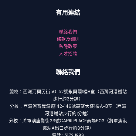
有用連結
聯絡我們
條款及細則
私隱政策
人才招聘
聯絡我們
總校：西灣河興民街50-52號永興閣1樓B室（西灣河港鐵站
步行約3分鐘）
分校：西灣河筲箕灣道142-146號高望大樓1樓A-B室（西灣
河港鐵站步行約1分鐘）
分校：將軍澳唐賢街33號CAPRI PLACE商場B03（將軍澳港
鐵站A出口步行約8分鐘）
電話 : 5172 1988