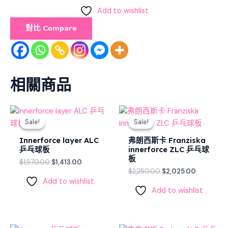
Add to wishlist
對比 Compare
相關商品
Original
Current
Original
Current
price
price
price
price
Sale!
Sale!
Sale!
Sale!
was:
is:
was:
is:
$1,570.00.
$1,413.00.
$2,250.00.
$2,025.00
Innerforce layer ALC
弗朗西斯卡 Franziska
乒乓球板
innerforce ZLC 乒乓球
板
$
1,570.00
$
1,413.00
$
2,250.00
$
2,025.00
Add to wishlist
Add to wishlist