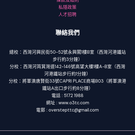
條款及細則
私隱政策
人才招聘
聯絡我們
總校：西灣河興民街50-52號永興閣1樓B室（西灣河港鐵站
步行約3分鐘）
分校：西灣河筲箕灣道142-146號高望大樓1樓A-B室（西灣
河港鐵站步行約1分鐘）
分校：將軍澳唐賢街33號CAPRI PLACE商場B03（將軍澳港
鐵站A出口步行約8分鐘）
電話 : 5172 1988
網址 : www.o3tc.com
電郵 : overstepttc@gmail.com