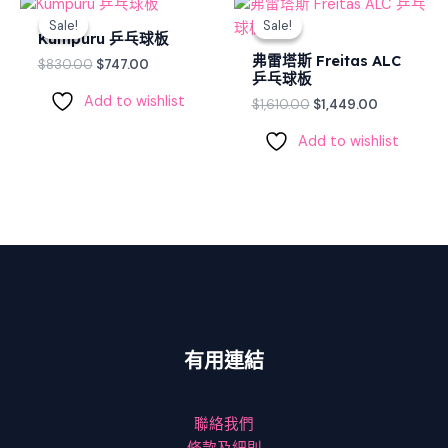
Original
Current
Original
Current
price
price
price
price
Sale!
Sale!
Sale!
Sale!
was:
is:
was:
is:
Kumpuru 乒乓球板
$830.00.
$747.00.
$1,610.00.
$1,449.00.
弗雷塔斯 Freitas ALC
$
830.00
$
747.00
乒乓球板
Add to wishlist
$
1,610.00
$
1,449.00
Add to wishlist
有用連結
聯絡我們