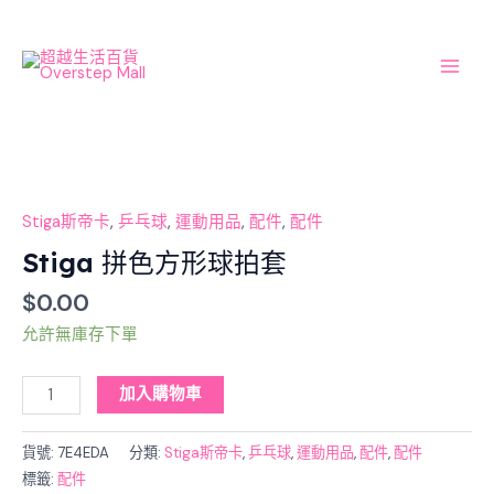
Skip
Main
to
Men
content
Stiga
拼
色
Stiga斯帝卡
,
乒乓球
,
運動用品
,
配件
,
配件
方
Stiga 拼色方形球拍套
形
$
0.00
球
拍
允許無庫存下單
套
數
加入購物車
量
貨號:
7E4EDA
分類:
Stiga斯帝卡
,
乒乓球
,
運動用品
,
配件
,
配件
標籤:
配件