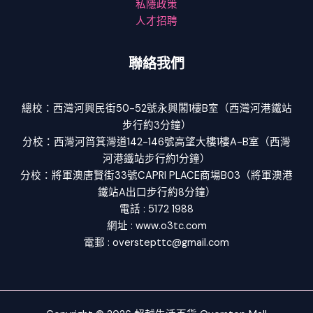
私隱政策
人才招聘
聯絡我們
總校：西灣河興民街50-52號永興閣1樓B室（西灣河港鐵站
步行約3分鐘）
分校：西灣河筲箕灣道142-146號高望大樓1樓A-B室（西灣
河港鐵站步行約1分鐘）
分校：將軍澳唐賢街33號CAPRI PLACE商場B03（將軍澳港
鐵站A出口步行約8分鐘）
電話 : 5172 1988
網址 : www.o3tc.com
電郵 : overstepttc@gmail.com