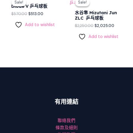
Sale!
Sale!
Sale!
Sale!
was:
is:
was:
is:
Diode V 乒乓球板
$570.00.
$513.00.
$2,250.00.
$2,025.00
水谷隼 Mizutani Jun
$
570.00
$
513.00
ZLC 乒乓球板
Add to wishlist
$
2,250.00
$
2,025.00
Add to wishlist
有用連結
聯絡我們
條款及細則