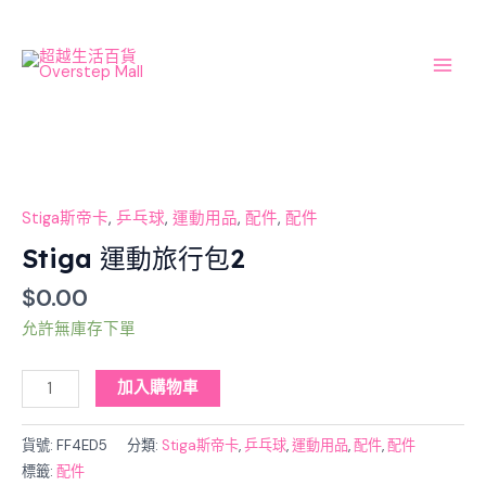
Skip
Main
to
Men
content
Stiga
運
動
Stiga斯帝卡
,
乒乓球
,
運動用品
,
配件
,
配件
旅
Stiga 運動旅行包2
行
$
0.00
包
2
允許無庫存下單
數
量
加入購物車
貨號:
FF4ED5
分類:
Stiga斯帝卡
,
乒乓球
,
運動用品
,
配件
,
配件
標籤:
配件