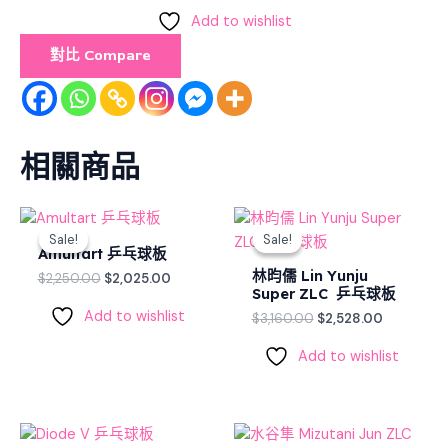
Add to wishlist
對比 Compare
相關商品
Original
Current
Original
Current
price
price
price
price
Sale!
Sale!
Sale!
Sale!
was:
is:
was:
is:
Amultart 乒乓球板
$2,250.00.
$2,025.00.
$3,160.00.
$2,528.00
林昀儒 Lin Yunju
$
2,250.00
$
2,025.00
Super ZLC 乒乓球板
Add to wishlist
$
3,160.00
$
2,528.00
Add to wishlist
Original
Current
Original
Current
price
price
price
price