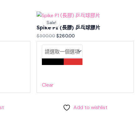
Original
Current
price
price
Sale!
was:
is:
Spike P1 (長膠) 乒乓球膠片
$300.00.
$260.00.
$
300.00
$
260.00
黑色Black
紅色Red
Clear
st
Add to wishlist