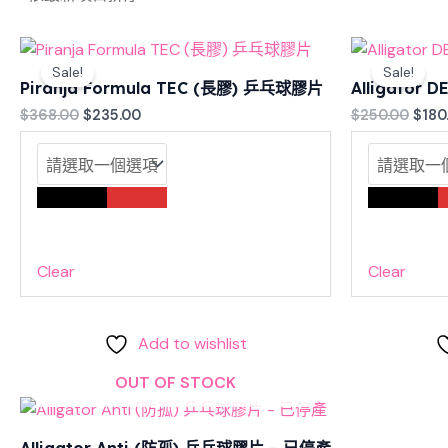
Original
Current
Origi
price
price
pric
Sale!
Sale!
was:
is:
was:
Piranja Formula TEC (長膠) 乒乓球膠片
Alligator
$368.00.
$235.00.
$250
$
368.00
$
235.00
$
250.00
$
180
黑色Black
紅色Red
黑色Black
Clear
Clear
Add to wishlist
OUT OF STOCK
Alligator Anti (防孤) 乒乓球膠片 – 已停產