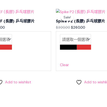
nal
Current
Original
Current
e
price
price
price
Sale!
is:
was:
is:
 DEF (長膠) 乒乓球膠片
Spike P2 (長膠) 乒乓球膠片
.00.
$180.00.
$300.00.
$260.00.
.00
$
300.00
$
260.00
紅色Red
黑色Black
紅色Red
Clear
Add to wishlist
Add to wishli