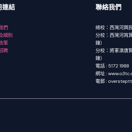
用連結
聯絡我們
我們
總校：西灣河興民
及細則
分校：西灣河筲箕灣
政策
鐘）
招聘
分校：將軍澳唐賢街
鐘）
電話 : 5172 1988
網址 : www.o3tc
電郵 : overstept