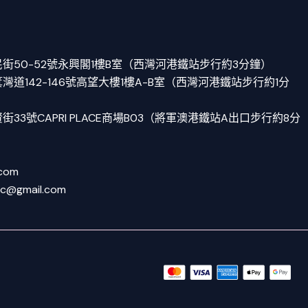
街50-52號永興閣1樓B室（西灣河港鐵站步行約3分鐘）
道142-146號高望大樓1樓A-B室（西灣河港鐵站步行約1分
33號CAPRI PLACE商場B03（將軍澳港鐵站A出口步行約8分
.com
tc@gmail.com