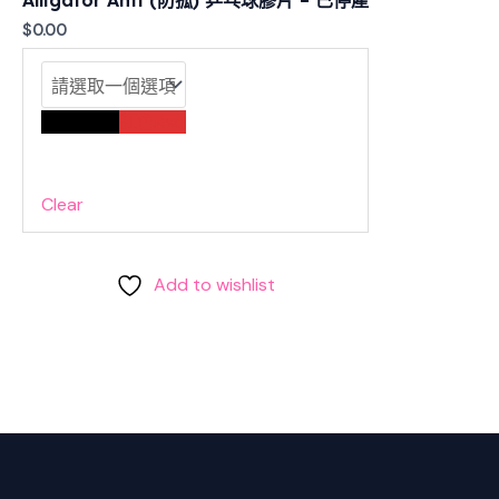
$
0.00
黑色Black
紅色Red
Clear
Add to wishlist