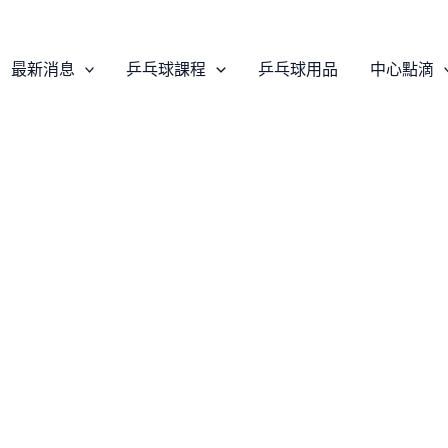
最新消息
乒乓球課程
乒乓球用品
中心點滴