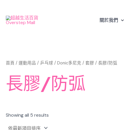
Sorted
Skip
by
to
latest
content
關於我們
首頁
/
運動用品
/
乒乓球
/
Donic多尼克
/
套膠
/ 長膠/防弧
長膠/防弧
Showing all 5 results