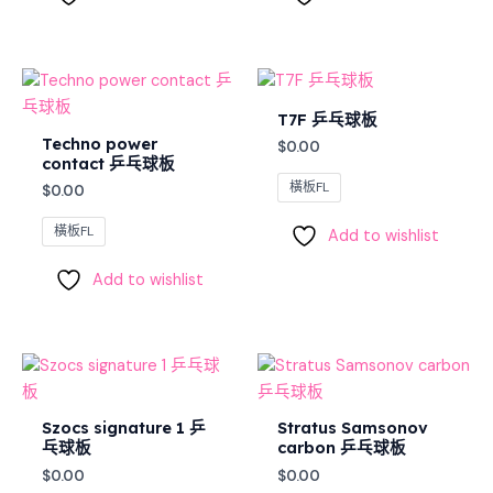
T7F 乒乓球板
Techno power
$
0.00
contact 乒乓球板
橫板FL
$
0.00
橫板FL
Add to wishlist
Add to wishlist
Szocs signature 1 乒
Stratus Samsonov
乓球板
carbon 乒乓球板
$
0.00
$
0.00