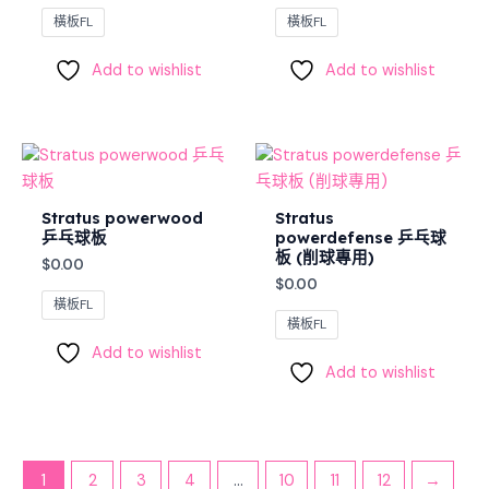
橫板FL
橫板FL
Add to wishlist
Add to wishlist
Stratus powerwood
Stratus
乒乓球板
powerdefense 乒乓球
板 (削球專用)
$
0.00
$
0.00
橫板FL
橫板FL
Add to wishlist
Add to wishlist
1
2
3
4
...
10
11
12
→