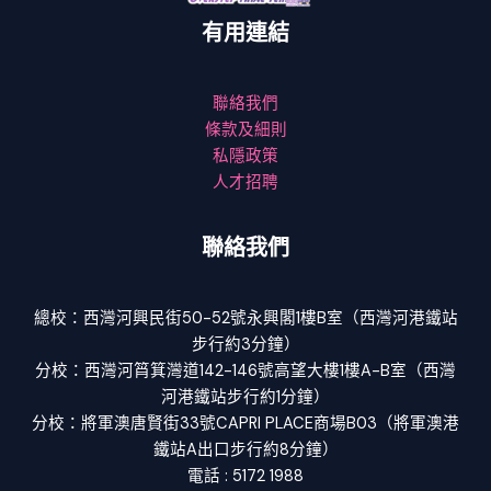
有用連結
聯絡我們
條款及細則
私隱政策
人才招聘
聯絡我們
總校：西灣河興民街50-52號永興閣1樓B室（西灣河港鐵站
步行約3分鐘）
分校：西灣河筲箕灣道142-146號高望大樓1樓A-B室（西灣
河港鐵站步行約1分鐘）
分校：將軍澳唐賢街33號CAPRI PLACE商場B03（將軍澳港
鐵站A出口步行約8分鐘）
電話 : 5172 1988