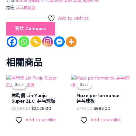
分類:
Butterfly蝴蝶
,
乒乓球
,
反膠
,
套膠
,
套膠
,
運動用品
標籤:
乒乓球套膠
Add to wishlist
對比 Compare
相關商品
Original
Current
Original
Current
price
price
price
price
Sale!
Sale!
Sale!
Sale!
was:
is:
was:
is:
$3,160.00.
$2,528.00.
$770.00.
$693.00.
林昀儒 Lin Yunju
Maze performance
Super ZLC 乒乓球板
乒乓球板
$
3,160.00
$
2,528.00
$
770.00
$
693.00
Add to wishlist
Add to wishlist