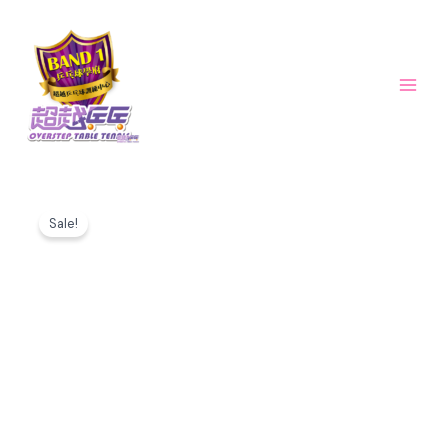
Skip
Main
to
Men
content
Original
Current
TACKINESS
price
price
Sale!
CHOP
was:
is:
II
$375.00.
$300.00.
乒
乓
球
膠
片
數
量