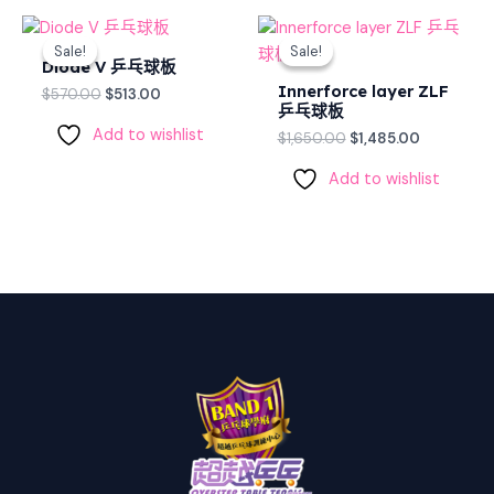
Original
Current
Original
Current
price
price
price
price
Sale!
Sale!
Sale!
Sale!
was:
is:
was:
is:
Diode V 乒乓球板
$570.00.
$513.00.
$1,650.00.
$1,485.00.
Innerforce layer ZLF
$
570.00
$
513.00
乒乓球板
Add to wishlist
$
1,650.00
$
1,485.00
Add to wishlist