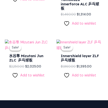
innerforce ALC 乒乓球
板
$
1,460.00
$
1,314.00
Add to wishlist
Original
Current
Original
Current
price
price
price
price
Sale!
Sale!
Sale!
Sale!
was:
is:
was:
is:
$2,250.00.
$2,025.00.
$1,860.00.
$1,395.00.
水谷隼 Mizutani Jun
Innershield layer ZLF
ZLC 乒乓球板
乒乓球板
$
2,250.00
$
2,025.00
$
1,860.00
$
1,395.00
Add to wishlist
Add to wishlist