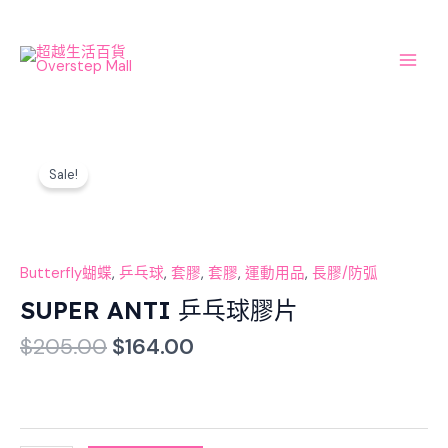
Skip
Main
to
Men
content
Original
Current
SUPER
price
price
Sale!
ANTI
was:
is:
乒
$205.00.
$164.00.
乓
球
膠
Butterfly蝴蝶
,
乒乓球
,
套膠
,
套膠
,
運動用品
,
長膠/防弧
片
SUPER ANTI 乒乓球膠片
數
$
205.00
$
164.00
量