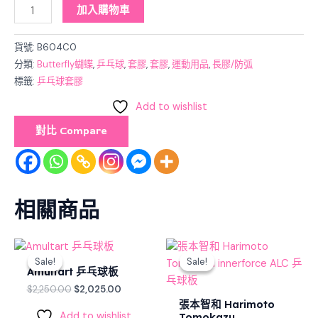
加入購物車
貨號:
B604C0
分類:
Butterfly蝴蝶
,
乒乓球
,
套膠
,
套膠
,
運動用品
,
長膠/防弧
標籤:
乒乓球套膠
Add to wishlist
對比 Compare
相關商品
Original
Current
Original
Current
price
price
price
price
Sale!
Sale!
Sale!
Sale!
was:
is:
was:
is:
Amultart 乒乓球板
$2,250.00.
$2,025.00.
$1,460.00.
$1,314.00.
$
2,250.00
$
2,025.00
張本智和 Harimoto
Add to wishlist
Tomokazu