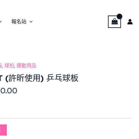
報名站
nal
Current
板
,
球拍
,
運動用品
e
price
NCT (許昕使用) 乒乓球板
is:
00.00
00.00.
$1,400.00.
車