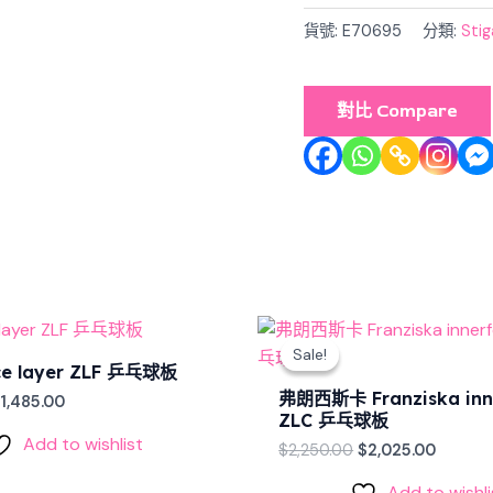
板
數
貨號:
E70695
分類:
St
量
對比 Compare
riginal
Current
Original
Curren
rice
price
price
price
Sale!
Sale!
as:
is:
was:
is:
ce layer ZLF 乒乓球板
1,650.00.
$1,485.00.
$2,250.00.
$2,025.
弗朗西斯卡 Franziska inn
$
1,485.00
ZLC 乒乓球板
Add to wishlist
$
2,250.00
$
2,025.00
Add to wishli