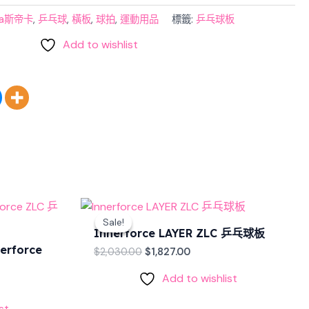
iga斯帝卡
,
乒乓球
,
橫板
,
球拍
,
運動用品
標籤:
乒乓球板
Add to wishlist
t
Original
Current
price
price
Sale!
Sale!
was:
is:
Innerforce LAYER ZLC 乒乓球板
00.
$2,030.00.
$1,827.00.
erforce
$
2,030.00
$
1,827.00
Add to wishlist
st