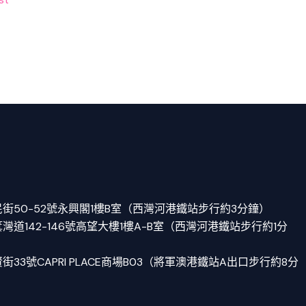
街50-52號永興閣1樓B室（西灣河港鐵站步行約3分鐘）
道142-146號高望大樓1樓A-B室（西灣河港鐵站步行約1分
33號CAPRI PLACE商場B03（將軍澳港鐵站A出口步行約8分