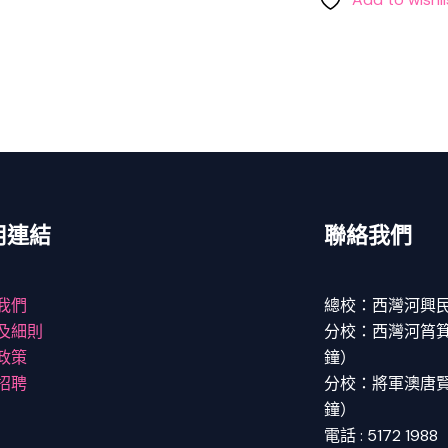
用連結
聯絡我們
我們
總校：西灣河興民
及細則
分校：西灣河筲箕灣
政策
鐘）
招聘
分校：將軍澳唐賢街
鐘）
電話 : 5172 1988