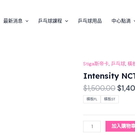
最新消息
乒乓球課程
乒乓球用品
中心點滴
Origi
Stiga斯帝卡
,
乒乓球
,
橫
Intensity
pric
NCT
Intensity 
was:
(許
$
1,500.00
$
1,4
$1,5
昕
使
橫板FL
橫板ST
用)
乒
乓
加入購物
球