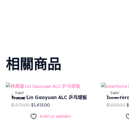
相關商品
Original
Current
O
price
price
p
Sale!
Sale!
Sale!
Sale!
was:
is:
w
林高遠 Lin Gaoyuan ALC 乒乓球板
Innerfor
$1,570.00.
$1,413.00.
$
$
1,570.00
$
1,413.00
$
1,650.00
Add to wishlist