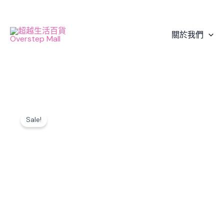
Skip
to
content
關於我們
Sale!