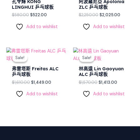
孔令輝 KONG
阿波羅尼亞 Apolonia
LINGHUI 乒乓球板
ZLC 乒乓球板
$
580.00
$
522.00
$
2,250.00
$
2,025.00
Add to wishlist
Add to wishlist
Original
Current
Original
Current
price
price
price
price
Sale!
Sale!
Sale!
Sale!
was:
is:
was:
is:
$1,610.00.
$1,449.00.
$1,570.00.
$1,413.00.
弗雷塔斯 Freitas ALC
林高遠 Lin Gaoyuan
乒乓球板
ALC 乒乓球板
$
1,610.00
$
1,449.00
$
1,570.00
$
1,413.00
Add to wishlist
Add to wishlist