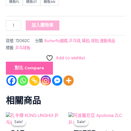
橫板FL
橫板ST
橫板AN
加入購物車
貨號:
72062C
分類:
Butterfly蝴蝶
,
乒乓球
,
橫拍
,
球拍
,
運動用品
標籤:
乒乓球板
Add to wishlist
對比 Compare
相關商品
Original
Current
Original
Current
price
price
price
price
Sale!
Sale!
Sale!
Sale!
was:
is:
was:
is:
$580.00.
$522.00.
$2,250.00.
$2,025.00