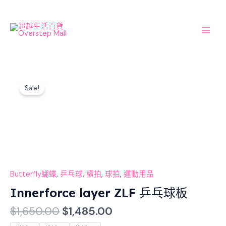
Skip
Main
to
Men
content
Original
Current
Innerforce
price
price
Sale!
layer
was:
is:
ZLF
$1,650.00.
$1,485.00.
乒
乓
球
板
數
量
Butterfly蝴蝶
,
乒乓球
,
橫拍
,
球拍
,
運動用品
Innerforce layer ZLF 乒乓球板
$
1,650.00
$
1,485.00