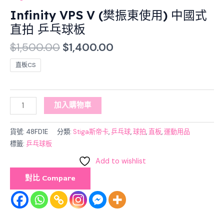
乒
Infinity VPS V (樊振東使用) 中國式
乓
直拍 乒乓球板
球
板
$
1,500.00
$
1,400.00
數
直板CS
量
加入購物車
貨號:
48FD1E
分類:
Stiga斯帝卡
,
乒乓球
,
球拍
,
直板
,
運動用品
標籤:
乒乓球板
Add to wishlist
對比 Compare