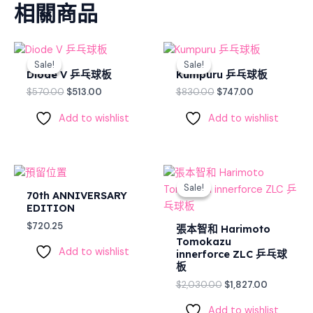
相關商品
Original
Current
Original
Current
price
price
price
price
Sale!
Sale!
Sale!
Sale!
was:
is:
was:
is:
Diode V 乒乓球板
Kumpuru 乒乓球板
$570.00.
$513.00.
$830.00.
$747.00.
$
570.00
$
513.00
$
830.00
$
747.00
Add to wishlist
Add to wishlist
Original
Current
price
price
Sale!
Sale!
was:
is:
70th ANNIVERSARY
$2,030.00.
$1,827.00.
EDITION
$
720.25
張本智和 Harimoto
Tomokazu
Add to wishlist
innerforce ZLC 乒乓球
板
$
2,030.00
$
1,827.00
Add to wishlist