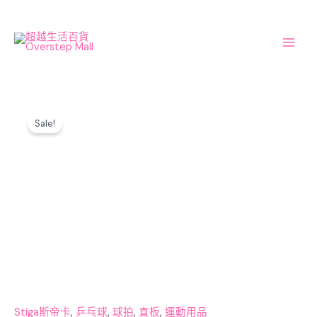
Skip
Main
to
Men
content
Original
Current
Infinity
price
price
Sale!
VPS
was:
is:
V
$1,500.00.
$1,400.00.
(樊
振
東
使
用)
中
國
式
直
拍
Stiga斯帝卡
,
乒乓球
,
球拍
,
直板
,
運動用品