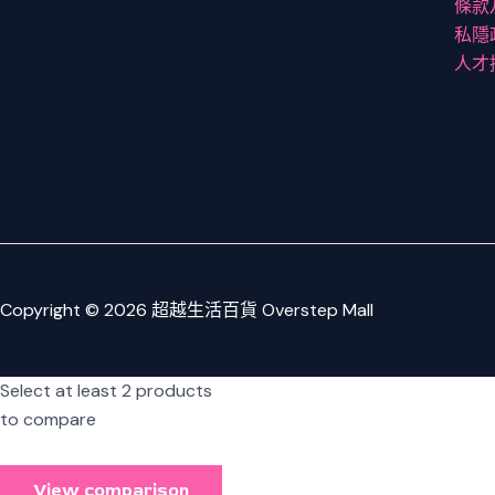
條款
私隱
人才
Copyright © 2026 超越生活百貨 Overstep Mall
Select at least 2 products
to compare
View comparison