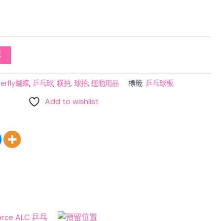
車
terfly蝴蝶
,
乒乓球
,
橫拍
,
球拍
,
運動用品
標籤:
乒乓球板
Add to wishlist