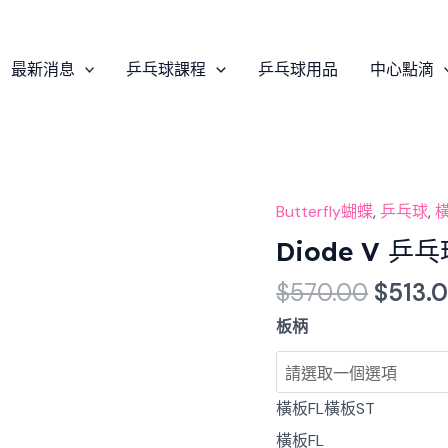
最新消息
乒乓球課程
乒乓球用品
中心點滴
Origin
Butterfly蝴蝶
,
乒乓球
,
Diode
price
V
Diode V 乒
was:
乒
$
570.00
$
513.
$570.
乓
球
板柄
板
數
量
橫板FL
橫板ST
橫板FL