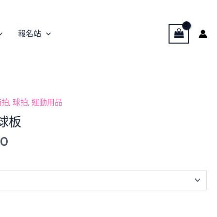
報名站
al
Current
橫拍
,
球拍
,
運動用品
price
乓球板
is:
00
00.
$513.00.