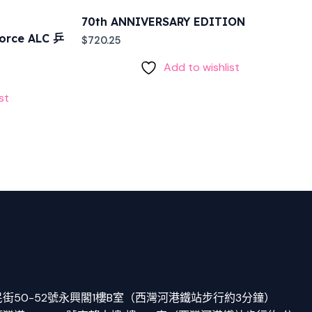
70th ANNIVERSARY EDITION
orce ALC 乒
$
720.25
Add to wishlist
st
街50-52號永興閣1樓B室（西灣河港鐵站步行約3分鐘）