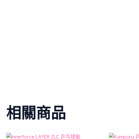
相關商品
Original
Current
Origi