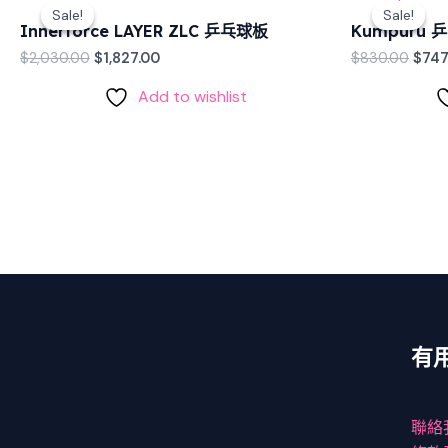
price
price
pric
Sale!
Sale!
Sale!
Sale!
was:
is:
was:
Innerforce LAYER ZLC 乒乓球板
Kumpuru 
$2,030.00.
$1,827.00.
$830
$
2,030.00
$
1,827.00
$
830.00
$
747
Add to wishlist
有
聯絡