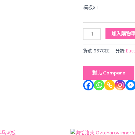
橫板ST
加入購物
貨號:
967CEE
分類:
But
對比 Compare
nal
Current
Original
Current