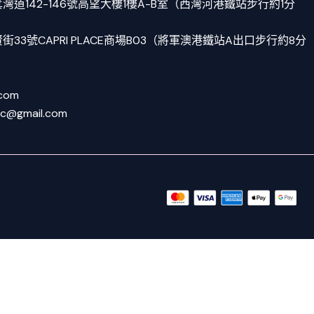
道142-146號高望大樓1樓A-B室（西灣河港鐵站步行約1分
33號CAPRI PLACE商場B03（將軍澳港鐵站A出口步行約8分
.com
tc@gmail.com