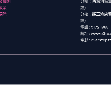
及細則
分校：西灣河筲箕灣
政策
鐘）
招聘
分校：將軍澳唐賢街
鐘）
電話 : 5172 1988
網址 : www.o3tc
電郵 : overstept