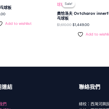
e
price
price
price
Sale!
Sale!
is:
was:
is:
乒乓球板
.00.
$747.00.
$1,610.00.
$1,449.00.
奧恰洛夫 Ovtcharov innerf
.00
乓球板
Add to wishlist
$
1,610.00
$
1,449.00
Add to wishli
用連結
聯絡我們
我們
總校：西灣河興民