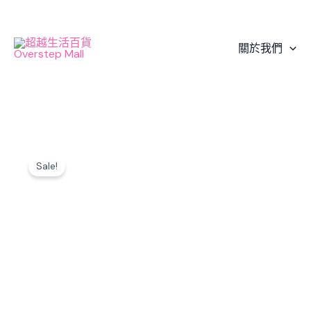
Skip
to
content
關於我們
Sale!