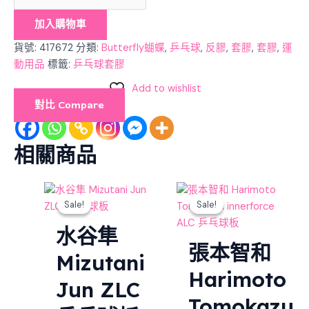
加入購物車
貨號:
417672
分類:
Butterfly蝴蝶
,
乒乓球
,
反膠
,
套膠
,
套膠
,
運
動用品
標籤:
乒乓球套膠
Add to wishlist
對比 Compare
相關商品
Original
Current
Original
Curre
Sale!
Sale!
Sale!
Sale!
price
price
price
price
was:
is:
was:
is:
水谷隼
$2,250.00.
$2,025.00.
$1,460.00.
$1,314.
張本智和
Mizutani
Harimoto
Jun ZLC
Tomokazu