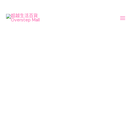
Skip
DIGNICS
Original
Current
Mai
Sale!
to
80
price
price
Men
content
乒
was:
is:
乓
$720.00.
$576.00.
球
膠
片
數
量