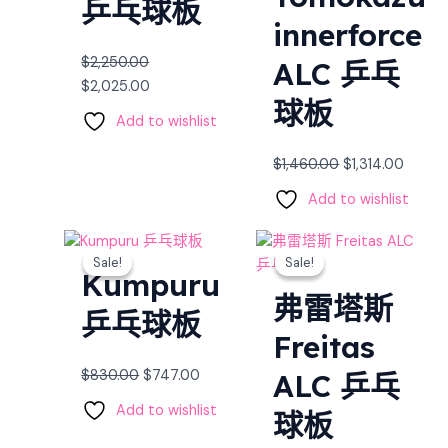
乒乓球板
innerforce
$
2,250.00
ALC 乒乓
$
2,025.00
球板
Add to wishlist
$
1,460.00
$
1,314.00
Add to wishlist
Original
Current
Original
Curre
Sale!
Sale!
Sale!
Sale!
price
price
price
price
Kumpuru
was:
is:
was:
is:
弗雷塔斯
$830.00.
$747.00.
$1,610.00.
$1,449
乒乓球板
Freitas
$
830.00
$
747.00
ALC 乒乓
Add to wishlist
球板