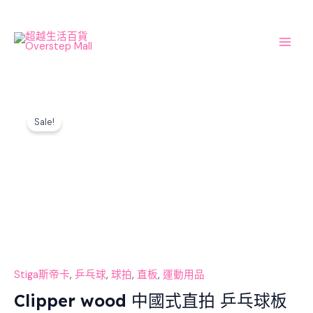
Skip
Main
to
Men
content
Original
Current
Clipper
price
price
Sale!
wood
was:
is:
中
$1,500.00.
$1,400.00.
國
式
直
拍
乒
乓
球
板
Stiga斯帝卡
,
乒乓球
,
球拍
,
直板
,
運動用品
數
Clipper wood 中國式直拍 乒乓球板
量