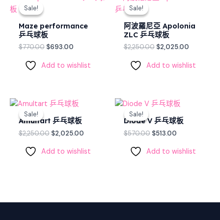
price
price
price
price
Sale!
Sale!
Sale!
Sale!
was:
is:
was:
is:
$770.00.
$693.00.
$2,250.00.
$2,025.00
Maze performance
阿波羅尼亞 Apolonia
乒乓球板
ZLC 乒乓球板
$
770.00
$
693.00
$
2,250.00
$
2,025.00
Add to wishlist
Add to wishlist
Original
Current
Original
Current
price
price
price
price
Sale!
Sale!
Sale!
Sale!
was:
is:
was:
is:
Amultart 乒乓球板
Diode V 乒乓球板
$2,250.00.
$2,025.00.
$570.00.
$513.00.
$
2,250.00
$
2,025.00
$
570.00
$
513.00
Add to wishlist
Add to wishlist